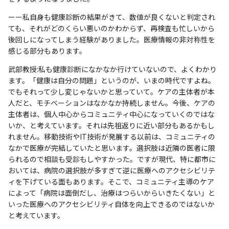
ーー私自身も健康診断の結果がきて、数値が良くないと判定され
ても、それがどのくらい悪いのかわからず、再検査も忙しいから
後回しになってしまう経験がありました。医療情報の非対称性を
感じる部分もあります。
武部教授:私も健康診断になかなか行けていないので、よくわかり
ます。「健康は自分の問題」というのが、いまの時代ですよね。
でもそれって少し変じゃないかと思っていて。ケアの主体者が本
人だと、モチベーションはなかなか持続しません。今後、ケアの
主体者は、個人中心からコミュニティ中心になっていくのではな
いか、と考えています。それは先祖返りに近い部分もあるかもし
れません。移動技術やIT技術が発展する以前は、コミュニティの
なかで医療が完結していたと思います。選択肢は近隣の医者に限
られるので相談も受診もしやすかった。ですが現代、特に都市に
おいては、病院の選択肢が多すぎて逆に医療へのアクセシビリテ
ィを下げている面もあります。そこで、コミュニティ主導のケア
によって「病院は面倒だし、治療はつらいからいきたくない」と
いった医療へのアクセシビリティ自体を向上できるのではないか
と考えています。