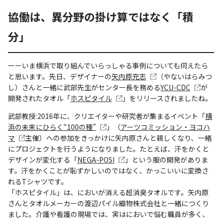
協働は、異分野の掛け算ではなく「積
分」
ーーいま横浜で取り組んでいらっしゃる事例についても伺えたら
と思います。先日、デザイナーの
矢内原充志
（やないはらみつ
し）さんと一緒に武部先生がセンター長を務める
YCU-CDC
が
開発されたタオル「
ホスピタイル
」をリリースされましたね。
武部教授:2016年に、クリエイターや研究者が集まるイベント「
横
浜の未来にひらく“100の種”
」（
アーツコミッション・ヨコハ
マ
主催）への参加をきっかけに矢内原さんと親しくなり、一緒
にプロジェクトを行うようになりました。たとえば、汗をかくと
デザインが変化する「
NEGA-POSI
」という服の開発がありま
す。汗をかくことが恥ずかしいのではなく、かっこいいに変換さ
れるTシャツです。
「ホスピタイル」は、においが消える超消臭タオルです。矢内原
さんとタオルメーカーの渡辺パイル織物株式会社と一緒につくり
ました。介護や看護の現場では、実はにおいで悩む職員が多く、