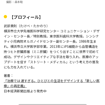
撮影：森本聡
【プロフィール】
武部貴則（たけべ・たかのり）
横浜市立大学先端医科学研究センター コミュニケーション・デザ
イン・センター長／特別教授。東京医科歯科大学教授。シンシナ
ティ小児病院オルガノイドセンター副センター長。1986年生ま
れ。横浜市立大学医学部卒業。2013年にiPS細胞から血管構造を
持つヒト肝臓原基（ミニ肝臓）をつくり出すことに世界で初めて
成功。デザインやクリエイティブな手法を取り入れ、医療のアッ
プデートを促す「ストリート・メディカル」という考え方の普及
にも力を入れている。
著書：
『治療では 遅すぎる。ひとびとの生活をデザインする「新しい医
療」の再定義』
日本経済新聞出版より発売中