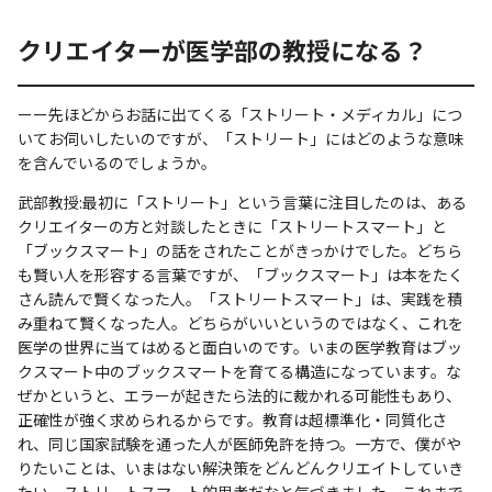
クリエイターが医学部の教授になる？
ーー先ほどからお話に出てくる「ストリート・メディカル」につ
いてお伺いしたいのですが、「ストリート」にはどのような意味
を含んでいるのでしょうか。
武部教授:最初に「ストリート」という言葉に注目したのは、ある
クリエイターの方と対談したときに「ストリートスマート」と
「ブックスマート」の話をされたことがきっかけでした。どちら
も賢い人を形容する言葉ですが、「ブックスマート」は本をたく
さん読んで賢くなった人。「ストリートスマート」は、実践を積
み重ねて賢くなった人。どちらがいいというのではなく、これを
医学の世界に当てはめると面白いのです。いまの医学教育はブッ
クスマート中のブックスマートを育てる構造になっています。な
ぜかというと、エラーが起きたら法的に裁かれる可能性もあり、
正確性が強く求められるからです。教育は超標準化・同質化さ
れ、同じ国家試験を通った人が医師免許を持つ。一方で、僕がや
りたいことは、いまはない解決策をどんどんクリエイトしていき
たい、ストリートスマート的思考だなと気づきました。これまで