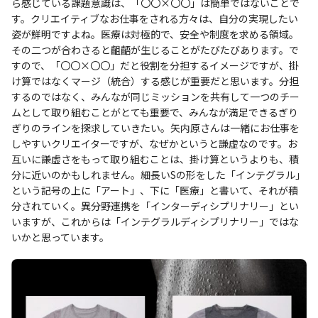
ら感じている課題意識は、「〇〇×〇〇」は簡単ではないことで
す。クリエイティブなお仕事をされる方々は、自分の実現したい
姿が鮮明ですよね。医療は対極的で、安全や制度を求める領域。
その二つが合わさると齟齬が生じることがたびたびあります。で
すので、「〇〇×〇〇」だと役割を分担するイメージですが、掛
け算ではなくマージ（統合）する感じが重要だと思います。分担
するのではなく、みんなが同じミッションを共有して一つのチー
ムとして取り組むことがとても重要で、みんなが満足できるぎり
ぎりのラインを探求していきたい。矢内原さんは一緒にお仕事を
しやすいクリエイターですが、なぜかというと謙虚なのです。お
互いに謙虚さをもって取り組むことは、掛け算というよりも、積
分に近いのかもしれません。細長いSの形をした「インテグラル」
という記号の上に「アート」、下に「医療」と書いて、それが積
分されていく。異分野連携を「インターディシプリナリー」とい
いますが、これからは「インテグラルディシプリナリー」ではな
いかと思っています。