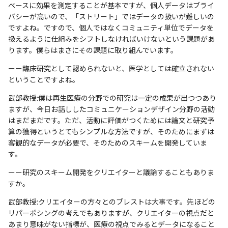
ベースに効果を測定することが基本ですが、個人データはブライ
バシーが高いので、「ストリート」ではデータの扱いが難しいの
ですよね。ですので、個人ではなくコミュニティ単位でデータを
扱えるように仕組みをシフトしなければいけないという課題があ
ります。僕らはまさにその課題に取り組んでいます。
ーー臨床研究として認められないと、医学としては確立されない
ということですよね。
武部教授:僕は再生医療の分野での研究は一定の成果が出つつあり
ますが、今日お話ししたコミュニケーションデザイン分野の活動
はまだまだです。ただ、活動に評価がつくためには論文と研究予
算の獲得というとてもシンプルな方法ですが、そのためにまずは
客観的なデータが必要で、そのためのスキームを開発していま
す。
ーー研究のスキーム開発をクリエイターと議論することもありま
すか。
武部教授:クリエイターの方々とのブレストは大事です。先ほどの
リパーポシングの考えでもありますが、クリエイターの視点だと
あまり意味がない指標が、医療の視点でみるとデータになること