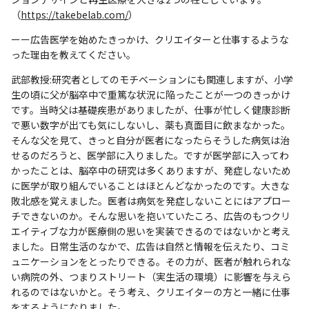
（
https://takebelab.com/
）
ーー広告医学を始めたきっかけ、クリエイターと仕事するような
った理由を教えてください。
武部教授:研究者としてのモチベーションにも関連しますが、小学
生の頃に父が脳卒中で重篤な状況に陥ったことが一つのきっかけ
です。当時父は基礎疾患がありましたが、仕事が忙しく健康診断
で悪い数字が出ても気にしないし、薬も真面目に飲まなかった。
そんな父を見て、きっと自分が医者になったらそうした病気は治
せるのだろうと、医学部に入りました。ですが医学部に入ってわ
かったことは、脳卒中の研究は多くありますが、発症しないため
に医学が取り組んでいることはほとんどなかったのです。大きな
敗北感を覚えました。医者は病気を発症しないことにはアプロー
チできないのか。そんな思いを抱いていたころ、広告のもつクリ
エイティブな力が医療側の思いを実装できるのではないかと考え
ました。日常生活のなかで、広告は自然と情報を伝えたり、コミ
ュニケーションをとったりできる。その力が、医者が触れられな
い病院の外、つまりストリート（実生活の環境）に影響を与えら
れるのではないかと。そう考え、クリエイターの方と一緒に仕事
をするようになりました。