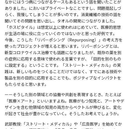
なかにはうつ病につながるケースもあるという話を聞いたことが
ありました。においはプライベートなことですし、問題提起しづ
らく、我慢してしまうことが多いのです。消臭繊維の技術の話を
聞いてその問題を思い出し、タオルの開発につながりました。
「ホスピタイル」は想定以上に使われはじめていて、医療的思想
が生活の場に役に立っていくのではないかと思った好例です。
今後、こうした「リパーポシング（Repurposing）」の考え方を
使ったプロジェクトが増えると思います。リパーポシングとは、
新型コロナウイルス治療でも話題になりましたが、既存の薬を別
の症例に応用する意味で使われる言葉ですが、「目的を別のもの
に設定する」ということです。「ストリート・メディカル」の実
践は、新しいものをつくることだけではなく、すでにある技術や
製品を別の目的に応用することでも、ポジティブなインパクトを
もたらせると思います。
ーーそうした別の領域との協働や共創を表現するとき、たとえば
「医療×アート」といいますよね。医療がもつ知見と、アートやデ
ザインを含む他領域の知見の両方からベクトルが伸びると、変化
が起きて社会が豊かになっていく。そうしたお考えでしょうか。
武部教授:「ストリート・メディカル」や「広告医学」を始めてか