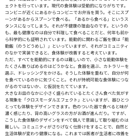
ェクトを行っています。現代の食体験は受動的になりがちです。
コンビニが近くにあるからコンビニでお弁当を買う。そこにスプ
ーンがあるからスプーンで食べる。「あるから食べる」というス
タンスになってしまう。それが不健康の理由なのです。というの
も、最も健康なのは自分で料理して食べることだと、何年も前か
ら科学的にも証明されています。能動的に関わるご飯を僕は「能
動飯（のうどうめし）」といっていますが、それがコミュニティ
のなかで実装できると、食体験が改善すると考えています。
ただ、すべてを能動的にするのは難しいので、小さな能動体験を
たくさん散りばめるのはどうかなと。食器を選ぶ、カトラリーを
選ぶ、ドレッシングをかける。そうした体験を重ねて、自分が何
を食べているのかに気づくこと。それが持続可能な食体験につな
がるのではないか、と仮説をたてています。
大きなお皿のなかに小さく盛られているとたくさん食べた気がす
る現象を「クロスモーダルエフェクト」といいますが、器ひとつ
とっても体験をデザインできます。色のついた器で食べると味が
濃く感じたり、背の高いグラスの方がお酒が進んだり。ですが、
こうした食体験のデザインをすべて個人で意識して取り組むのは
難しい。コミュニティがさりげなく仕掛けをすることで、自然と
生活体験が変わり健康になる。これまでは医者が生活者に改善を