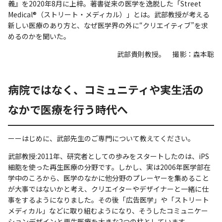
義』を2020年8月に上梓。著書従来の医学を逸脱した「Street
Medical®（ストリート・メディカル）」とは。武部教授が考える
新しい医療のあり方と、なぜ医学界の外に“クリエイティブ”を求
めるのかを聞いた。
武部貴則教授。 撮影：森本聡
病院ではなく、コミュニティや実生活の
なかで医療を行う時代へ
ーーはじめに、武部先生のご専門について教えてください。
武部教授:2011年、研究者としての歩みをスタートしたのは、iPS
細胞を使った再生医療の分野です。しかし、実は2006年医学部在
学中のころから、医学のなかに他分野のプレーヤーを集めること
が大事ではないかと考え、クリエイターやデザイナーと一緒に仕
事をするようになりました。その後「広告医学」や「ストリート
メディカル」などに取り組むようになり、そうしたコミュニケー
ションデザインと再生医療を大きな2つの柱としています。