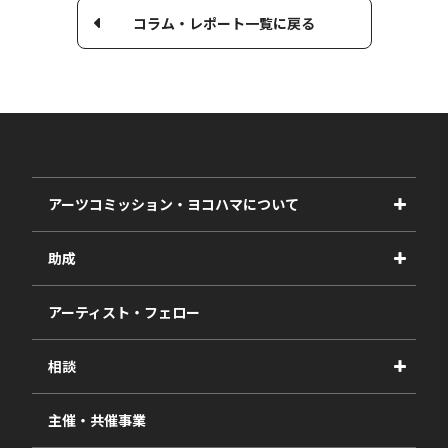
コラム・レポート一覧に戻る
アーツコミッション・ヨコハマについて
事業紹介
助成
事業報告書
2027年度
アーティスト・フェロー
2026年度
相談
2025年度
視察・ヒアリング・研究
2024年度
主催・共催事業