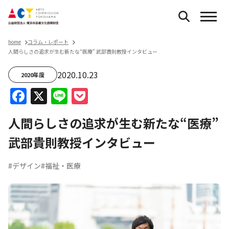
home
コラム・レポート
人間らしさの追求が生む新たな“医療” 武部貴則教授インタビュー
2020.10.23
2020年度
Facebook
X
Line
Pocket
人間らしさの追求が生む新たな“医療”
武部貴則教授インタビュー
#デザイン
#福祉・医療