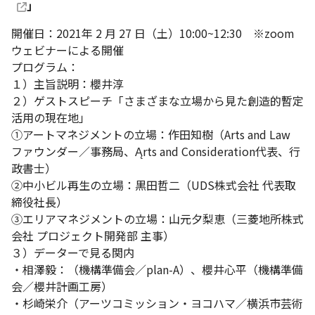
」
開催日：2021年 2 月 27 日（土）10:00~12:30 ※zoom
ウェビナーによる開催
プログラム：
１）主旨説明：櫻井淳
２）ゲストスピーチ「さまざまな立場から見た創造的暫定
活用の現在地」
①アートマネジメントの立場：作田知樹（Arts and Law
ファウンダー／事務局、Ąrts and Consideration代表、行
政書士）
②中小ビル再生の立場：黒田哲二（UDS株式会社 代表取
締役社長）
③エリアマネジメントの立場：山元夕梨恵（三菱地所株式
会社 プロジェクト開発部 主事）
３）データーで見る関内
・相澤毅：（機構準備会／plan-A）、櫻井心平（機構準備
会／櫻井計画工房）
・杉崎栄介（アーツコミッション・ヨコハマ／横浜市芸術