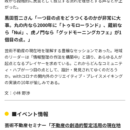
政から段階的に民営として独立する流れを理想とする声などが上
がった。
黒田哲二さん「一つ目の点をどうつくるのかが非常に大
事。丸の内なら2000年に「トゥモローランド」、蔵前な
ら「Nui」、虎ノ門なら「グッドモーニングカフェ」が1
個目の点。」
芸術不動産の現在地を理解する豊穣なセッションであった。地域
のリーダーは「情報整理の作法を構築中」と語り、あらゆる人が
起点となるプレイヤーを求めている。これからどんなコミュニテ
ィ・ハブが一つ目の点として、設計・発見されてゆくのだろう
か。withコロナの関内外のクリエイティブ・プレイスメイキング
の実装の10年が愉しみである。
文：小林 野渉
■イベント情報
芸術不動産セミナー「
不動産の創造的暫定活用の現在地