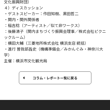
文化振興財団）
４）ディスカッション
・ゲストスピーカー：作田知樹、黒田哲二
・関内・関外関係者
：稲吉稔（アーティスト／似て非ワークス）
：後藤清子（関内まちづくり振興会理事／株式会社ピクニ
ックルーム）
：横田大輔（三菱地所株式会社 横浜支店 統括）
・進行 曽我部昌史（機構準備会／みかんぐみ・神奈川大
学）
主催：横浜市文化観光局
コラム・レポート一覧に戻る