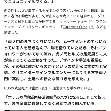
てコミュニティをつくる。」
虎の門ヒルズが着工するタイミングで森ビル株式会社に転職。周
囲に遊休不動産が多く、何が出来るか考えていた経緯から、グリ
ーンズと日本仕事百貨が運営する「
リトルトーキョー
」やラン
ドスケーププロダクツのギャラリー「
Curator’s Cube
」などを
誘致した。
「虎ノ門のまちづくりに関わり、ムーブメントの中心にな
っている人を巻き込んで、場を借りていただき、それにフ
ォロワーがついてゆく流れ。虎ノ門ヒルズの足元周りに人
が集まってくる土台を作った。デザインや手法も重要だ
が、その場に誰がいるのか？というのが非常に重要だと実
感。クリエイターやインフルエンサーになりうる方を虎ノ
門に案内し、土地への新たな気づきを与えた。」
UDS株式会社では企画・設計・運営までを手がけている。
「ホテルを”地域内経済循環”のハブになる1点として捉え
て、まち全体に貢献してゆく思考で取り組んでいる。」