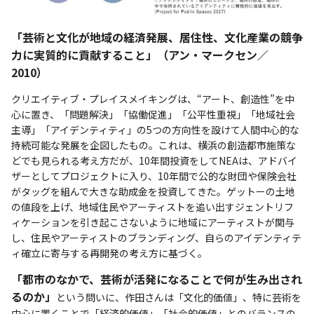
「芸術と文化が地域の経済発展、居住性、文化産業の競争
力に実質的に貢献すること」（アン・マークセン／
2010）
クリエイティブ・プレイスメイキングは、“アート、創造性”を中
心に置き、「問題解決」「協働促進」「公平性重視」「地域社会
主導」「アイデンティティ」の5つの方向性を設けて人間中心的な
持続可能な発展を企図したもの。これは、横浜の創造都市施策な
どでも見られる考え方だが、10年間投資をしてNEAは、アドバイ
ザーとしてプロジェクトに入り、10年間で公的な財団や保険会社
がタッグを組んで大きな助成金を投資してきた。ゲットーの土地
の値段を上げ、地域住民やアーティストを追い出すジェントリフ
ィケーションを引き起こさないように地域にアーティストが関与
し、住民やアーティストのブランディング、自らのアイデンティテ
ィ確立に寄与する再開発の考え方に基づく。
「都市のなかで、芸術が活発になることで何が生み出され
るのか」
という問いに、作田さんは「文化的価値」、特に芸術を
中心に置くことで「経済的価値」「社会的価値」とのバランスの