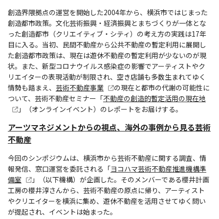
創造界隈拠点の運営を開始した2004年から、横浜市ではじまった
創造都市政策。文化芸術振興・経済振興とまちづくりが一体とな
った創造都市（クリエイティブ・シティ）の考え方の実践は17年
目に入る。当初、民間不動産から公共不動産の暫定利用に展開し
た創造都市政策は、現在は遊休不動産の暫定利用が少ないのが現
状。また、新型コロナウイルス感染症の影響でアーティストやク
リエイターの表現活動が制限され、空き店舗も多数生まれてゆく
情勢も踏まえ、
芸術不動産事業
の現在と都市の代謝の可能性に
ついて、芸術不動産セミナー「
不動産の創造的暫定活用の現在地
」（オンラインイベント）のレポートをお届けする。
アーツマネジメントからの視点、海外の事例から見る芸術
不動産
今回のシンポジウムは、横浜市から芸術不動産に関する調査、情
報発信、窓口運営を委託される「
ヨコハマ芸術不動産推進機構準
備室
」（以下機構）が企画した。そのメンバーである櫻井計画
工房の櫻井淳さんから、芸術不動産の原点に帰り、アーティスト
やクリエイターを横浜に集め、遊休不動産を活用させてゆく問い
が提起され、イベントは始まった。