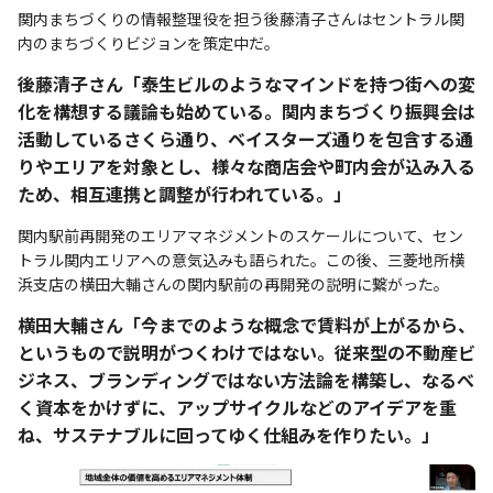
関内まちづくりの情報整理役を担う後藤清子さんはセントラル関
内のまちづくりビジョンを策定中だ。
後藤清子さん「泰生ビルのようなマインドを持つ街への変
化を構想する議論も始めている。関内まちづくり振興会は
活動しているさくら通り、ベイスターズ通りを包含する通
りやエリアを対象とし、様々な商店会や町内会が込み入る
ため、相互連携と調整が行われている。」
関内駅前再開発のエリアマネジメントのスケールについて、セン
トラル関内エリアへの意気込みも語られた。この後、三菱地所横
浜支店の横田大輔さんの関内駅前の再開発の説明に繋がった。
横田大輔さん「今までのような概念で賃料が上がるから、
というもので説明がつくわけではない。従来型の不動産ビ
ジネス、ブランディングではない方法論を構築し、なるべ
く資本をかけずに、アップサイクルなどのアイデアを重
ね、サステナブルに回ってゆく仕組みを作りたい。」