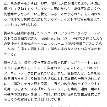
た。そのデータからは、現在、関内は人口が増えており、地域に
根ざして活動するクリエイターの意向からも、遊休不動産の文化
的活用が求められている状況にあることが示された。その流れか
ら、後半では関内に入居しているアーティストや経営者も交えて、
セッションが行われた。
後半から議論に参加したメンバーは、アップサイクルなアーティ
ストである稲吉稔さん（
nitehi works
）、子育てを通じた人々
の支援をする
株式会社ピクニックルーム
の後藤清子さん。この
二人は、主催する活動を通じて関内の多様な人材をつなぎあわせ
ている。
稲吉さんは、横浜で空き不動産を暫定活用しながらアートプロジ
ェクトを実践することで、ご自身のアーティストとしてのキャリ
ア、ネットワークを作られている。また、後藤さんは、理事を務
める関内まちづくり振興会の活動にとして車道の一部を通行止め
にして道路にテラス席を設置し、近くの飲食店のテイクアウトを
利用できるようにする「かんないテラス」を実施。道路占用の許
可基準の規制緩和を受け、コロナ禍における新たな生活様式とま
ちづくりの実験として注目されている。