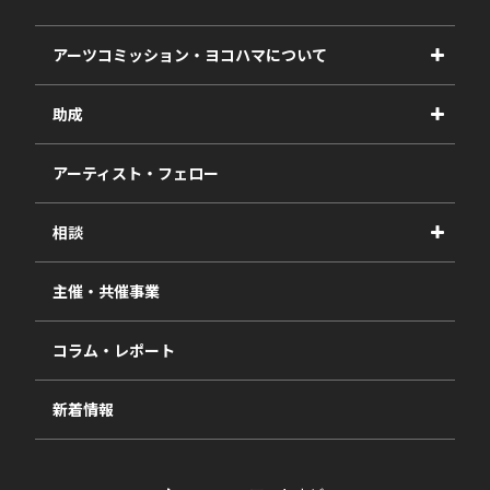
アーツコミッション・ヨコハマについて
事業紹介
助成
事業報告書
2027年度
アーティスト・フェロー
2026年度
相談
2025年度
視察・ヒアリング・研究
2024年度
主催・共催事業
相談依頼フォーム
2023年度
コラム・レポート
過去の採択一覧
新着情報