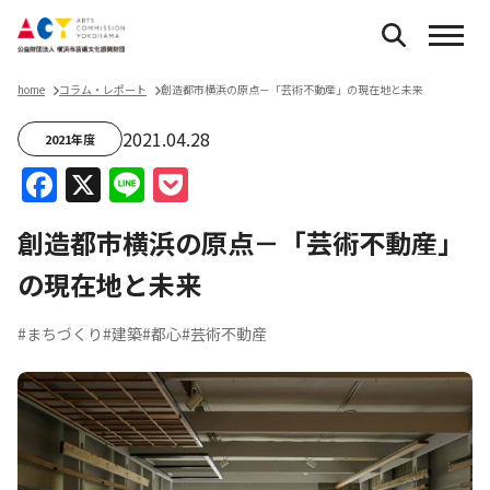
home
コラム・レポート
創造都市横浜の原点－「芸術不動産」の現在地と未来
2021.04.28
2021年度
Facebook
X
Line
Pocket
創造都市横浜の原点－「芸術不動産」
の現在地と未来
#まちづくり
#建築
#都心
#芸術不動産