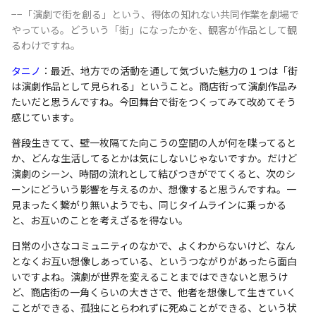
−−「演劇で街を創る」という、得体の知れない共同作業を劇場で
やっている。どういう「街」になったかを、観客が作品として観
るわけですね。
タニノ
：最近、地方での活動を通して気づいた魅力の１つは「街
は演劇作品として見られる」ということ。商店街って演劇作品み
たいだと思うんですね。今回舞台で街をつくってみて改めてそう
感じています。
普段生きてて、壁一枚隔てた向こうの空間の人が何を喋ってると
か、どんな生活してるとかは気にしないじゃないですか。だけど
演劇のシーン、時間の流れとして結びつきがでてくると、次のシ
ーンにどういう影響を与えるのか、想像すると思うんですね。一
見まったく繋がり無いようでも、同じタイムラインに乗っかる
と、お互いのことを考えざるを得ない。
日常の小さなコミュニティのなかで、よくわからないけど、なん
となくお互い想像しあっている、というつながりがあったら面白
いですよね。演劇が世界を変えることまではできないと思うけ
ど、商店街の一角くらいの大きさで、他者を想像して生きていく
ことができる、孤独にとらわれずに死ぬことができる、という状