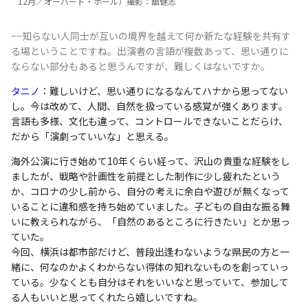
12月／オーバード・ホール）撮影：舘健志
−−知らない人同士が互いの境界を越えて何か新たな経験を共有す
る場ということですね。出演者の言語が複数あって、思い通りに
ならない部分もあると思うんですが、難しくはないですか。
タニノ
：難しいけど、思い通りになるなんてハナから思ってない
し。今は改めて、人間、自然を扱っている感覚が強くあります。
言語も多様、文化も違って、コントロールできないことだらけ、
だから「演劇っていいな」と思える。
海外公演に行き始めて10年くらい経って、沢山の貴重な経験をし
ましたが、戦略や計画性を前提とした制作に少し疲れたという
か、コロナの少し前から、自分の考えに余白や遊びが無くなって
いることに違和感を持ち始めていました。子どもの自由な振る舞
いに教えられながら、「自然のあるところに行きたい」とか思っ
ていた。
今回、横浜は都市部だけど、普段出逢わないような県民の方と一
緒に、何なのかよくわからない得体の知れないものを創っていっ
ている。少なくとも自分はそれをいいなと思っていて、参加して
る人もいいと思ってくれたら嬉しいですね。