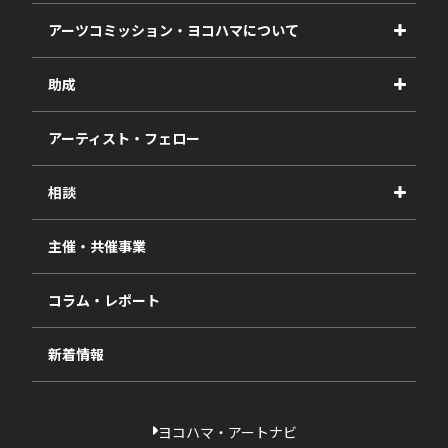
アーツコミッション・ヨコハマについて
事業紹介
助成
事業報告書
2027年度
アーティスト・フェロー
2026年度
相談
2025年度
視察・ヒアリング・研究
2024年度
主催・共催事業
相談依頼フォーム
2023年度
コラム・レポート
過去の採択一覧
新着情報
ヨコハマ・アートナビ