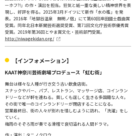
ーホフ?!」の作・演出を担当。狂気と紙一重な美しい精神世界を表
現し、好評を得る。2015年3月ドイツにて新作「水の檻」を発
表。2016年「地獄谷温泉 無明ノ宿」にて第60回岸田國士戯曲賞
受賞。同年北日本新聞芸術選奨受賞、第71回文化庁芸術祭優秀賞
受賞。2019年第36回とやま賞文化・芸術部門受賞。
http://niwagekidan.org/
【インフォメーション】
KAAT神奈川芸術劇場プロデュース「虹む街」
舞台は様々な人種が行き交う古い飲食店街。
スナックやバー、パブ、レストラン、マッサージ店、コインラン
ドリーなどが軒を連ねる。貧しくも逞しく生きる多国籍な人々。
その街で唯一のコインランドリーが閉店することになる。
営業最終日、街の人々が別れを惜しむように訪れ、「洗濯」をし
ていく。
梅雨のそぞろ雨が奏でる滑稽で哀切溢れる人間ドラマ。
作・演出：タニノクロウ