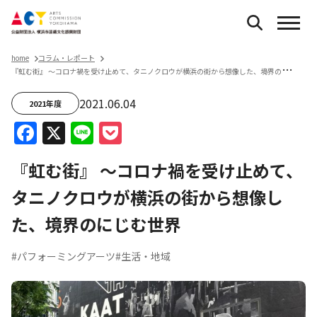
home
コラム・レポート
『
虹む街』 〜コロナ禍を受け止めて、タニノクロウが横浜の街から想像した、境界のにじむ世界
2021.06.04
2021年度
Facebook
X
Line
Pocket
『虹む街』 〜コロナ禍を受け止めて、
タニノクロウが横浜の街から想像し
た、境界のにじむ世界
#パフォーミングアーツ
#生活・地域