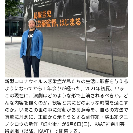
新型コロナウイルス感染症が私たちの生活に影響を与える
ようになってから１年余りが経った。2021年初夏、いま
この現在に、演劇はどのような形で上演されるべきか。ど
んな内容を描くのか。観客と共にどのような時間を過ごす
のか。いまこの世の中に演劇がある意義を、自らの方法で
真摯に丹念に、正面から示そうとする劇作家・演出家タニ
ノクロウの新作『虹む街』が6月6日(日)、KAAT神奈川芸
術劇場（以降、KAAT）で開幕する。