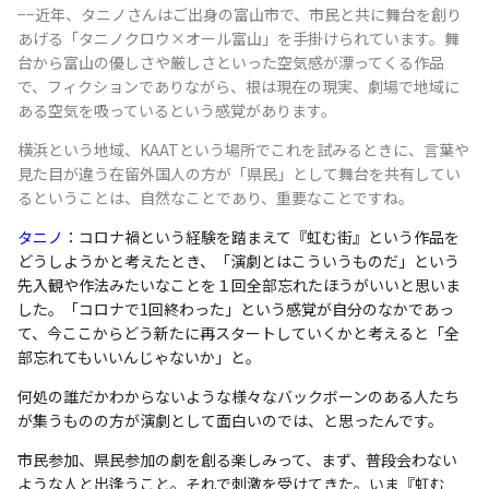
−−近年、タニノさんはご出身の富山市で、市民と共に舞台を創り
あげる「タニノクロウ×オール富山」を手掛けられています。舞
台から富山の優しさや厳しさといった空気感が漂ってくる作品
で、フィクションでありながら、根は現在の現実、劇場で地域に
ある空気を吸っているという感覚があります。
横浜という地域、KAATという場所でこれを試みるときに、言葉や
見た目が違う在留外国人の方が「県民」として舞台を共有してい
るということは、自然なことであり、重要なことですね。
タニノ
：コロナ禍という経験を踏まえて『虹む街』という作品を
どうしようかと考えたとき、「演劇とはこういうものだ」という
先入観や作法みたいなことを１回全部忘れたほうがいいと思いま
した。「コロナで1回終わった」という感覚が自分のなかであっ
て、今ここからどう新たに再スタートしていくかと考えると「全
部忘れてもいいんじゃないか」と。
何処の誰だかわからないような様々なバックボーンのある人たち
が集うものの方が演劇として面白いのでは、と思ったんです。
市民参加、県民参加の劇を創る楽しみって、まず、普段会わない
ような人と出逢うこと。それで刺激を受けてきた。いま『虹む