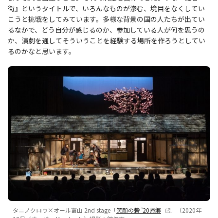
街』というタイトルで、いろんなものが滲む、境目をなくしてい
こうと挑戦をしてみています。多様な背景の国の人たちが出てい
るなかで、どう自分が感じるのか、参加している人が何を思うの
か、演劇を通してそういうことを経験する場所を作ろうとしてい
るのかなと思います。
タニノクロウ×オール富山 2nd stage「
笑顔の砦 ’20帰郷
」（2020年