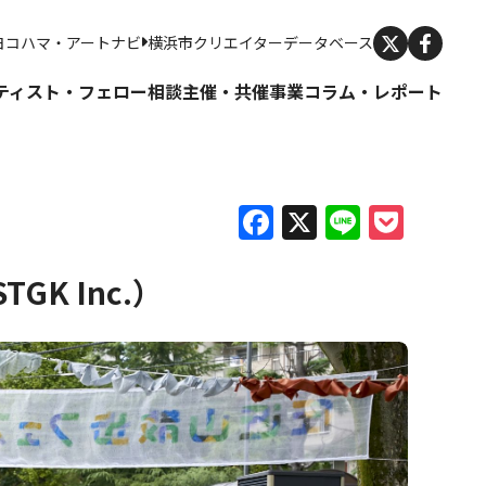
X
ヨコハマ・アートナビ
横浜市クリエイターデータベース
ティスト・フェロー
相談
主催・共催事業
コラム・レポート
Facebook
X
Line
Pock
K Inc.）