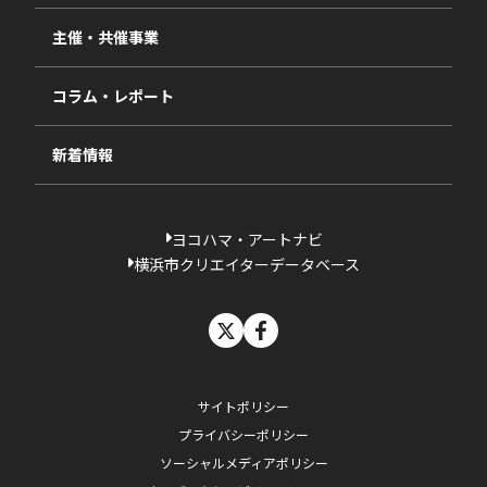
視察・ヒアリング・研究
2024年度
主催・共催事業
相談依頼フォーム
2023年度
コラム・レポート
過去の採択一覧
新着情報
ヨコハマ・アートナビ
横浜市クリエイターデータベース
X
facebook
サイトポリシー
プライバシーポリシー
ソーシャルメディアポリシー