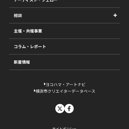
2026年度
相談
2025年度
視察・ヒアリング・研究
2024年度
主催・共催事業
相談依頼フォーム
2023年度
コラム・レポート
過去の採択一覧
新着情報
ヨコハマ・アートナビ
横浜市クリエイターデータベース
X
facebook
サイトポリシー