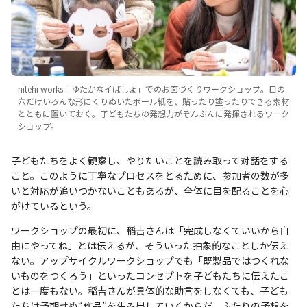
nitehi works「ゆたかなイばしょ」でのお面づくりワークショップ。目の
穴だけいろんな形にくりぬいたボール紙を、貼ったり塗ったりできる素材
とともに置いておく。子どもたちの発想力がぞんぶんに発揮されるワーク
ショップ。
子どもたちをよく観察し、やりたいことを読み取って対話をする
こと。このように丁寧なプロセスをとるために、参加者の数が多
いと対応が追いつかないこともあるが、全体に目を配ることを心
がけているという。
ワークショップの最初に、稲吉さんは「完成しなくていいから自
由にやってね」とは伝えるが、そういった抽象的なことしか伝え
ない。アップサイクルワークショップでも「既製品ではつくれな
いものをつくろう」といったコンセプトを子どもたちに伝えたこ
とは一度もない。稲吉さんが具体的な助言をしなくても、子ども
たちは予期せぬ“作品”を生み出していくからだ。ふたりの予想を