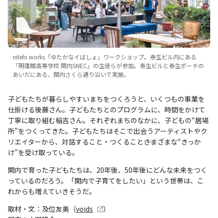
nitehi works「ゆたかなイばしょ」ワークショップ。泰生ビル内にある
「明蓬館高等学校 関内SNEC」の生徒らが参加。泰生ビルと泰生ポーチの
あいだにある、関内さくら通り沿いで実施。
子どもたちが暮らしやすいまちをつくろうと、いくつもの事業を
仕掛ける後藤さん。子どもたちとのプログラムに、時間をかけて
丁寧に取り組む稲吉さん。それぞれまちのなかに、子どもの“居場
所”をつくってきた。子どもたちはそこで出会うアーティストやク
リエイターから、対話すること・つくること――さまざまな“きっか
け”を受け取っている。
関内で育った子どもたちは、20年後、50年後にどんな未来をつく
っているのだろう。「関内で子育てをしたい」という世帯は、こ
れからも増えていきそうだ。
取材・文：及位友美（
voids
）