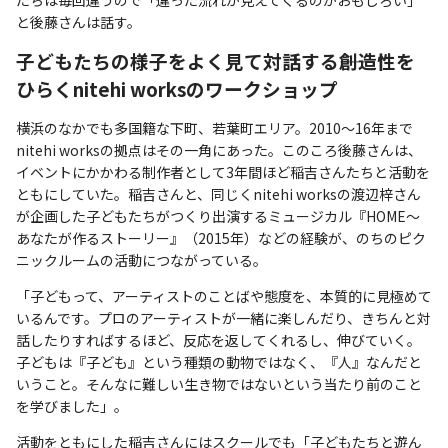
と後藤さんは話す。
子どもたちの様子をよく見て対話する――創造性を
ひらくnitehi worksのワークショップ
横浜のなかでも多国籍な下町、若葉町エリア。2010～16年まで
nitehi worksの拠点はその一角にあった。このころ後藤さんは、
イベントにかかわる制作者として3年間ほど稲吉さんたちと活動を
ともにしていた。稲吉さんと、同じくnitehi worksの渡辺梓さん
が企画した子どもたちがつくり出演するミュージカル『HOME～
あなたが作るストーリー』（2015年）などの経験が、のちのピク
ニックルームの活動につながっている。
「子どもって、アーティストのことばや態度を、本質的に見極めて
いるんです。プロのアーティストが一緒に楽しんだり、きちんと対
話したりすればするほど、反応を返してくれるし、伸びていく。
子どもは『子ども』という種類の動物ではなく、『人』なんだと
いうこと。そんなに難しい生き物ではないという当たり前のこと
を学びました」。
活動をともにした稲吉さんにはスクールでも「子どもたちと遊ん