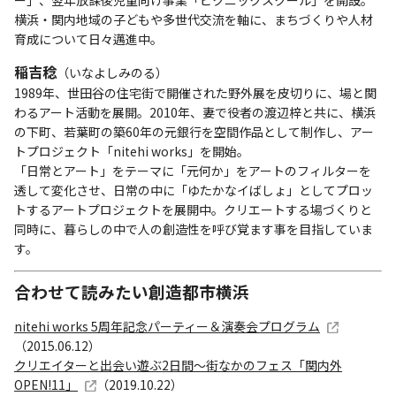
ー」、翌年放課後児童向け事業「ピクニックスクール」を開設。
横浜・関内地域の子どもや多世代交流を軸に、まちづくりや人材
育成について日々邁進中。
稲吉稔
（いなよしみのる）
1989年、世田谷の住宅街で開催された野外展を皮切りに、場と関
わるアート活動を展開。2010年、妻で役者の渡辺梓と共に、横浜
の下町、若葉町の築60年の元銀行を空間作品として制作し、アー
トプロジェクト「nitehi works」を開始。
「日常とアート」をテーマに「元何か」をアートのフィルターを
透して変化させ、日常の中に「ゆたかなイばしょ」としてプロッ
トするアートプロジェクトを展開中。クリエートする場づくりと
同時に、暮らしの中で人の創造性を呼び覚ます事を目指していま
す。
合わせて読みたい創造都市横浜
nitehi works 5周年記念パーティー＆演奏会プログラム
（2015.06.12）
クリエイターと出会い遊ぶ2日間～街なかのフェス「関内外
OPEN!11」
（2019.10.22）