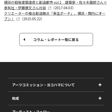
横浜の戦後建築遺産と創造都市 vol.1 建築家・佐々木龍郎さん×
泰有社・伊藤康文さん対談
（2017.04.03）
クリエーターの複合創造拠点「泰生ポーチ」、横浜・関内にオー
プン！
（2015.05.22）
コラム・レポート一覧に戻る
アーツコミッション・ヨコハマについて
事業紹介
助成
事業報告書
2027年度
アーティスト・フェロー