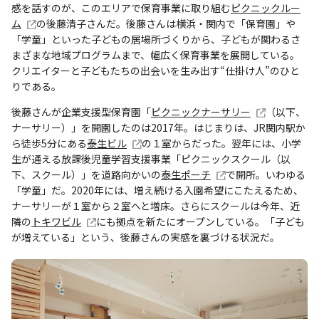
感を話すのが、このエリアで保育事業に取り組む
ピクニックルー
ム
の後藤清子さんだ。後藤さんは横浜・関内で「保育園」や
「学童」といった子どもの居場所づくりから、子どもが関わるさ
まざまな地域プログラムまで、幅広く保育事業を展開している。
クリエイターと子どもたちの出会いを生み出す“仕掛け人”のひと
りである。
後藤さんが企業支援型保育園「
ピクニックナーサリー
（以下、
ナーサリー）」を開園したのは2017年。はじまりは、JR関内駅か
ら徒歩5分にある
泰生ビル
の１室からだった。翌年には、小学
生が通える放課後児童学習支援事業「ピクニックスクール（以
下、スクール）」を道路向かいの
泰生ポーチ
で開所。いわゆる
「学童」だ。2020年には、増え続ける入園希望にこたえるため、
ナーサリーが１室から２室へと増床。さらにスクールは今年、近
隣の
トキワビル
にも拠点を新たにオープンしている。「子ども
が増えている」という、後藤さんの実感を裏づける状況だ。