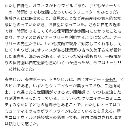
わたし自身も、オフィスがトキワビルにあり、子どもがナーサリ
ーの一時預かりでお世話になっているクリエイターのひとりだ。
後藤さんには保育のこと、育児のことなど産前産後の個人的な相
談にものっていただき、お世話になっていた。さらに自宅の近隣
では一時預かりをしてくれる保育園が徒歩圏内になかったことも
あり、オフィスに近いナーサリーを利用するようになった。ナー
サリーの先生たちは、いつも笑顔で親身に対応してくれるし、同
じくトキワビルにオフィスがある建築家の古市久美子さんが設計
した園舎も、温かみがある。そういった安心感もあり、一時預か
りの保育園は自宅近隣も含めいくつか通ったが、今ではナーサリ
ーだけになった。
泰生ビル、泰生ポーチ、トキワビルは、同じオーナー・
泰有社
のビルである。いずれもクリエイターが集まっており、ご近所同
士、すれ違ったら世間話ができるよい距離感で、いつも交流した
り刺激をもらったりしている。こういったクリエイターコミュニ
ティのなかに子どもの居場所もあることで、わたしにとってはコ
ミュニティそのものがライフラインになっているとも言える。新
型コロナウィルス感染拡大の影響下でも、関内に醸成された環境
は頼もしく感じた。