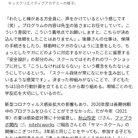
キッズクリエイティブアカデミーの様子。
「わたしと縁がある方全員に、声をかけているという感じです
（笑）。プログラムの内容は先生の皆さまにお任せしていて。こ
ういう意図で、こういう着地点でお願いしますと、こちらが決め
込んで依頼をしたことはありません」。後藤さんの仕事は、保険
の手続きをしたり、移動時にケガのないように注意をしたり、ち
ょっとしたケガにどのように対応するかといったことに留意する
「安全設計」の部分のみ。スクールではそれぞれのワークショッ
プに対して「こうしなければならない」という概念をもたないよ
うにしているという。「スクール自体が常になにかを生み出して
いるような感覚です」。決まった枠組みがないことで、子どもた
ちは1日の行動計画を立てるところから取り組める。現場ごとの化
学反応を大切にしているのだ。
新型コロナウィルス感染拡大の影響もあり、2020年度は長期休暇
中のプログラムをひらくことができなかった。だが今年（2021
年）の夏は感染症対策に十分留意し、
秋山怜史
さん、
ファブラ
ボ関内
、
nitehi works
稲吉さんとの「サマースクール」の
開催にこぎつけた。3年前と同じことをやっても、参加する子ども
たちは毎回違うので「違った流れが見えてくるのがおもしろい」