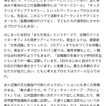
強を見たり、やりたいことをサポートしたりしているが、主に春
休みや夏休みなどの長期休暇中には「サマースクール」「キッズ
クリエイティブアカデミー」といったワークショップがひらかれ
ている。先生は、このエリアで活動するアーティストやクリエイ
ターたち（長期休暇中だけでなく、子どもたちが通年的にかかわ
るプログラムもある）。
はじまった当初は「まちを知る」というテーマで、近隣のクリエ
イターオフィスの見学ツアーにでかけた。泰生ビルでは、建築家
と「立体迷路」をつくったり、３Dプリンタでものづくりを体験し
たり。泰生ポーチフロントのパン屋では、販売体験もした。一種
の社会科見学のようでもあるが、「幼稚園の年長から小学校6年生
ぐらいまでが一緒に活動しています。1日のはじめに自分たちでそ
の日の行動計画を立てています」と後藤さん。異なる年齢の子ど
もたちが協力し合い、ともに考えるプロセスはスクールならでは
だ。
また近隣の文化施設や行政とのコラボレーションにも多くの実績
がある。「象の鼻テラス」の『フューチャースケープ・プロジェ
クト』では、公共空間の使い方のアイデア出しに参加したり、横
浜市都市整備局の会議に出席し、大通り公園の活性化について計
画を立てたりしたこともある。アイデア出しでは、自分たちの考