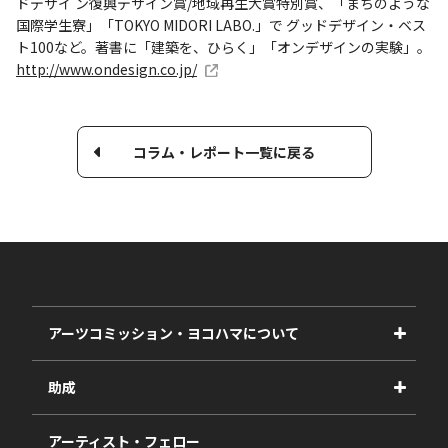
ドデザイ ン復興デザイン賞/地域再生大賞特別賞、「まちのような
国際学生寮」「TOKYO MIDORI LABO.」で グッドデザイン・ベス
ト100など。著書に「建築を、ひらく」「オンデザインの実験」。
http://www.ondesign.co.jp/
コラム・レポート一覧に戻る
アーツコミッション・ヨコハマについて
事業紹介
助成
事業報告書
2027年度
アーティスト・フェロー