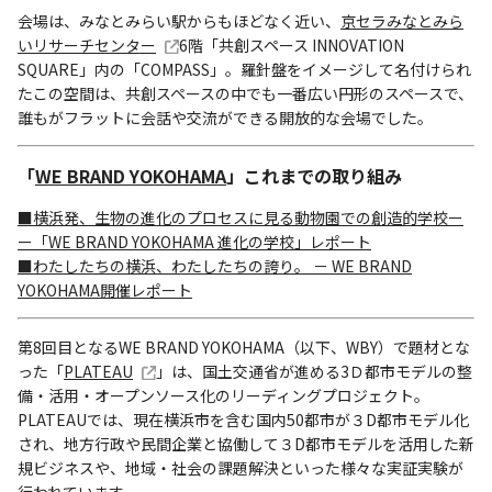
会場は、みなとみらい駅からもほどなく近い、
京セラみなとみら
いリサーチセンター
6階「共創スペース INNOVATION
SQUARE」内の「COMPASS」。羅針盤をイメージして名付けられ
たこの空間は、共創スペースの中でも一番広い円形のスペースで、
誰もがフラットに会話や交流ができる開放的な会場でした。
「
WE BRAND YOKOHAMA
」これまでの取り組み
■横浜発、生物の進化のプロセスに見る動物園での創造的学校ー
ー「WE BRAND YOKOHAMA 進化の学校」レポート
■
わたしたちの横浜、わたしたちの誇り。 － WE BRAND
YOKOHAMA開催レポート
第8回目となるWE BRAND YOKOHAMA（以下、WBY）で題材とな
った「
PLATEAU
」は、国土交通省が進める3Ｄ都市モデルの整
備・活用・オープンソース化のリーディングプロジェクト。
PLATEAUでは、現在横浜市を含む国内50都市が３D都市モデル化
され、地方行政や民間企業と協働して３D都市モデルを活用した新
規ビジネスや、地域・社会の課題解決といった様々な実証実験が