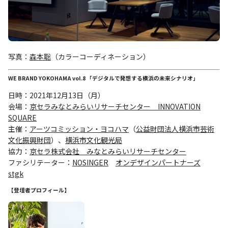
写真：
森本聡
（カラーコーディネーション）
WE BRAND YOKOHAMA vol.8
「デジタルで発想する横浜の未来シナリオ」
日時：2021年12月13日（月）
会場：
京セラみなとみらいリサーチセンター INNOVATION
SQUARE
主催：
アーツコミッション・ヨコハマ
（
公益財団法人横浜市芸術
文化振興財団
）、
横浜市文化観光局
協力：
京セラ株式会社 みなとみらいリサーチセンター
ファシリテーター：
NOSINGER
オンデザインパートナーズ
stgk
【登壇者プロフィール】