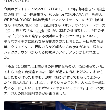
行われています。
今回はゲストに、project PLATEAU チームの内山裕也さん（
国土
交通省
）と小林巌生さん（
Code for YOKOHAMA
）を迎え、
WE BRAND YOKOHAMA発起人でファシリテーターの太刀川英輔
さん（
NOSIGNER
）、西田司さん（
オンデザインパートナーズ
）、熊谷玄さん（
stgk
）が、33名の参加者と共に今回のテ
ーマ「デジタルで発想する横浜の未来のシナリオ」について、
様々なアイデアに触れながら交流を交わしました。今回も市内企
業、クリエイター、行政の方など幅広い方の参加があり、様々な
バックグラウンドからくる興味深いアイデアソンが行われまし
た。
「横浜には100年以上前からの歴史的なものが、街に残っている。
それらは全て自分達ではない誰かが過去に作りあげた。これから
自分たちが作ったものも、100年後には“作ってもらえてよかっ
た”と思われるかもしれない。そういったことを、みんなで一緒に
考える日にしたい。それがWBYでやりたいことです。」という太
刀川さんの趣旨説明で会が始まりました。