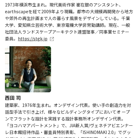
1973年横浜市生まれ。現代美術作家 崔在銀のアシスタント、
earthscapeを経て2009年より現職。都市の大規模再開発から地方
や郊外の再生計画まで人の暮らす風景をデザインしている。千葉
大学、愛知県立芸術大学、東京電機大学非常勤講師。現在、一般
社団法人ランドスケープアーキテクト連盟理事／同事業セミナー
委員。
https://stgk.jp
西田 司
建築家、1976年生まれ。オンデザイン代表。使い手の創造力を対
話型手法で引き上げ、様々なビルディングタイプにおいてオ ープ
ンでフラットな設計を実践する設計事務所オンデザイン代表。
「ヨコハマアパートメント」で、JIA新人賞/ヴェネチアビエンナー
レ日本館招待作品・審査員特別表彰、「ISHINOMAKI 2.0」でグッ