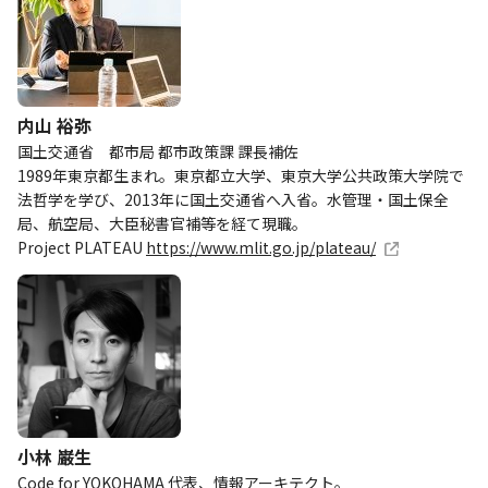
内山 裕弥
国土交通省 都市局 都市政策課 課長補佐
1989年東京都生まれ。東京都立大学、東京大学公共政策大学院で
法哲学を学び、2013年に国土交通省へ入省。水管理・国土保全
局、航空局、大臣秘書官補等を経て現職。
Project PLATEAU
https://www.mlit.go.jp/plateau/
小林 巌生
Code for YOKOHAMA 代表、情報アーキテクト。