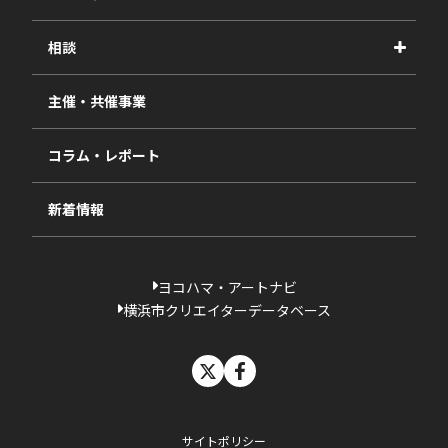
2026年度
相談
2025年度
視察・ヒアリング・研究
2024年度
主催・共催事業
相談依頼フォーム
2023年度
コラム・レポート
過去の採択一覧
新着情報
ヨコハマ・アートナビ
横浜市クリエイターデータベース
X
facebook
サイトポリシー