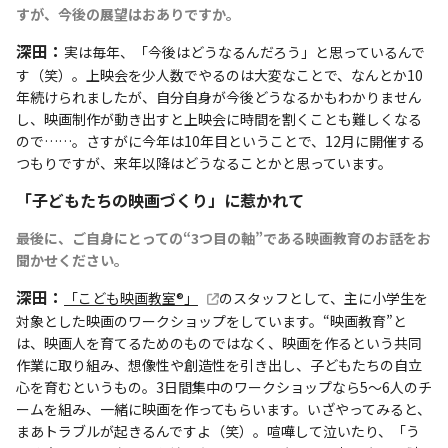
すが、今後の展望はおありですか。
深田：
実は毎年、「今後はどうなるんだろう」と思っているんで
す（笑）。上映会を少人数でやるのは大変なことで、なんとか10
年続けられましたが、自分自身が今後どうなるかもわかりません
し、映画制作が動き出すと上映会に時間を割くことも難しくなる
ので……。さすがに今年は10年目ということで、12月に開催する
つもりですが、来年以降はどうなることかと思っています。
「子どもたちの映画づくり」に惹かれて
――最後に、ご自身にとっての“3つ目の軸”である映画教育のお話をお
聞かせください。
深田：
「こども映画教室®️」
のスタッフとして、主に小学生を
対象とした映画のワークショップをしています。“映画教育”と
は、映画人を育てるためのものではなく、映画を作るという共同
作業に取り組み、想像性や創造性を引き出し、子どもたちの自立
心を育むというもの。3日間集中のワークショップなら5～6人のチ
ームを組み、一緒に映画を作ってもらいます。いざやってみると、
まあトラブルが起きるんですよ（笑）。喧嘩して泣いたり、「う