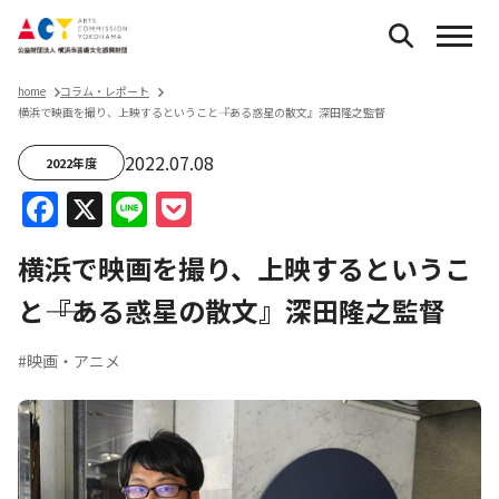
home
コラム・レポート
横浜で映画を撮り、上映するということ――『ある惑星の散文』深田隆之監督
2022.07.08
2022年度
Facebook
X
Line
Pocket
横浜で映画を撮り、上映するというこ
と――『ある惑星の散文』深田隆之監督
#映画・アニメ