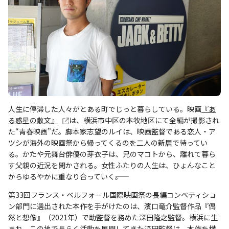
人生に停滞した人々がとある町でじっと暮らしている。映画
『あ
る惑星の散文』
は、横浜市中区の本牧地区にて全編が撮影され
た“青春映画”だ。脚本家志望のルイは、映画監督である恋人・ア
ツシが海外の映画祭から帰ってくるのを二人の新居で待ってい
る。かたや元舞台俳優の芽衣子は、兄のマコトから、離れて暮ら
す父親の近況を聞かされる。女性ふたりの人生は、ひょんなこと
からゆるやかに重なり合っていく――。
第33回フランス・ベルフォール国際映画祭の長編コンペティショ
ン部門に選出された本作を手がけたのは、濱口竜介監督作品『偶
然と想像』（2021年）で助監督を務めた深田隆之監督。横浜に生
まれ、この地で長らく活動を展開してきた深田監督は、本作を横