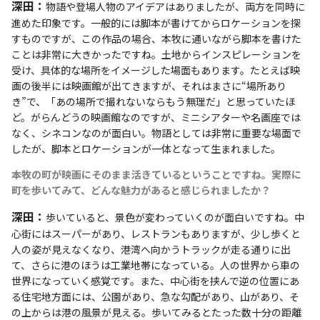
深田：
物語や登場人物のアイデアはありましたが、両方を同時に
進めた印象です。一般的には脚本が書けてからロケーションを探
すものですが、この作品の場合、本牧に通いながら脚本を書けた
ことは非常に大きかったですね。土地からインスピレーションを
受け、具体的な場所をイメージした場面もあります。たとえば映
画の後半には映画館が出てきますが、それはまさに“場所あり
き”で、「あの場所で撮れないならもう無理だ」と思っていたほ
ど。がらんどうの映画館なのですが、ミニシアターや名画座では
なく、シネコンなのが面白い。物語としては非常に重要な場面で
したが、脚本とロケーションが一体となって生まれました。
――本牧の町が映画にそのまま活きているということですね。実際に
町を歩いてみて、どんな魅力があると感じられましたか？
深田：
歩いていると、景色が変わっていくのが面白いですね。中
心街にはスーパーがあり、レストランもありますが、少し歩くと
人の姿が見えなくなり、港湾へ向かうトラックが走る通りに出
て、さらに港のほうは工業地帯になっている。人の世界から車の
世界になっていく感覚です。また、中心街を挟んで逆の位置にあ
る住宅地方面には、公園があり、急な勾配があり、山があり、そ
の上からは港の風景が見える。歩いてみるとたった数十分の距離