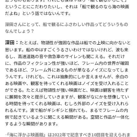
ということにこだわりたいし、それは「船で観るのなら海の映画
だよね」という話ではないんです。
――深田さんにとって、船で観るにふさわしい作品ってどういうもの
なんでしょう？
深田：
たとえば、物語性が強固な作品は船での上映に向かないと
思います。船の中はすごくうるさいわけではないけれど、波も来
るし、高速道路の音や救急車のサイレンも聞こえる。それだけ
に、作品のフィクション性が強いほど、フレーム内の世界が確固
であるほど、フレーム外にあるものが単なるノイズになってしま
うんです。けれども、これは抽象的にしか言えませんが、余白の
ある映画や、観客を待ってくれる映画はノイズを受け入れること
ができる。たとえば物語性が強い映画だと、映画は観客を待たず
に展開を次々と提示していきますが、観客がなにかを想像してい
る時間を待ってくれる映画は、むしろ外部のノイズを受け入れら
れるんです。波で船がギシギシと揺れても、まるでフレームの内
側で起きているように聞こえる瞬間がある。空間と作品が一体化
するような瞬間があります。
――「海に浮かぶ映画館」は2022年で記念すべき10回目を迎えられま