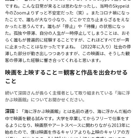
ですね。こんな日常が来るとは思わなかったし、当時のSkypeは
今のZoomよりずっと不安定だった（笑）。またコロナ禍になっ
たことで、誰もが大なり小なり、どこかで立ち止まらざるをえな
かったと思うんです。誰もが「停止」や「待機」の状態になっ
た。孤独や停滞、自分の人生が一時停止してしまうことは、おそ
らく誰もが普遍的に経験することですが、これほどすべてが一斉
に止まったことはなかったですよね。（2022年に入り）社会の停
滞した部分が動き出しつつありますが、この映画は、そうした観
客の停滞した経験に響き合ってくれると思います。
映画を上映すること＝観客と作品を出会わせる
こと
――続いて深田さんが長らく主催者として取り組まれている「海に浮
かぶ映画館」についてお聞かせください。
深田：
「海に浮かぶ映画館」とは名前の通り、海に浮かんだ船の
中で映画を観る試みです。大学を卒業してからフリーで仕事をす
るようになり、映画祭やアートスペースに関わりながら2013年に
始めたので、僕は映画を作るキャリアよりも上映のキャリアの方