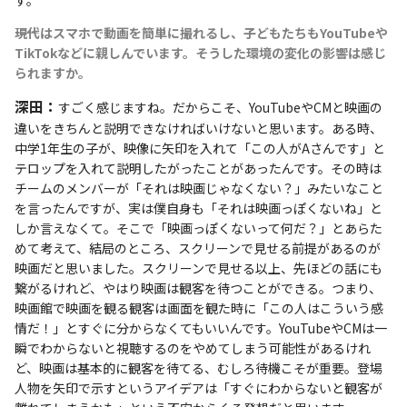
――現代はスマホで動画を簡単に撮れるし、子どもたちもYouTubeや
TikTokなどに親しんでいます。そうした環境の変化の影響は感じ
られますか。
深田：
すごく感じますね。だからこそ、YouTubeやCMと映画の
違いをきちんと説明できなければいけないと思います。ある時、
中学1年生の子が、映像に矢印を入れて「この人がAさんです」と
テロップを入れて説明したがったことがあったんです。その時は
チームのメンバーが「それは映画じゃなくない？」みたいなこと
を言ったんですが、実は僕自身も「それは映画っぽくないね」と
しか言えなくて。そこで「映画っぽくないって何だ？」とあらた
めて考えて、結局のところ、スクリーンで見せる前提があるのが
映画だと思いました。スクリーンで見せる以上、先ほどの話にも
繋がるけれど、やはり映画は観客を待つことができる。つまり、
映画館で映画を観る観客は画面を観た時に「この人はこういう感
情だ！」とすぐに分からなくてもいいんです。YouTubeやCMは一
瞬でわからないと視聴するのをやめてしまう可能性があるけれ
ど、映画は基本的に観客を待てる、むしろ待機こそが重要。登場
人物を矢印で示すというアイデアは「すぐにわからないと観客が