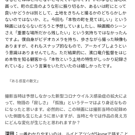
画って、町の広告のような形に振り切るか、あるいは町にとって
良いかどうかは別として、土地をきちんと撮るかのどちらかしか
ないのではないか、と。今回も「本牧の町を見てほしい」という
映画にはならないだろうと予想していましたし、映画館のシーン
さえ「重要な場所だから残したい」という気持ちではなかったん
ですよ。僕自身がビデオカメラを持ち、歩きながら撮った映像も
ありますが、それもスナップ的なもので、アーカイブしようとい
う意識はありませんでした。ただ結果的に、濱口竜介監督をはじ
め本牧を知る観客から「本牧という土地の特性がしっかり記録さ
れている」という言葉をいただいたのは嬉しかったです。
『ある惑星の散文』
――撮影当時は予想しなかった新型コロナウイルス感染症の拡大によ
って、物語の「寂しさ」「孤独」というテーマはより身近なもの
になったと思います。必然的に、この映画には撮影当時の記録め
いた側面も生じたように思いますが、当時と今では作品の見え方
にどんな変化が生じたと思われますか？
深田：
一番わかりやすいのは、ルイとアツシがSkypeで話すこと