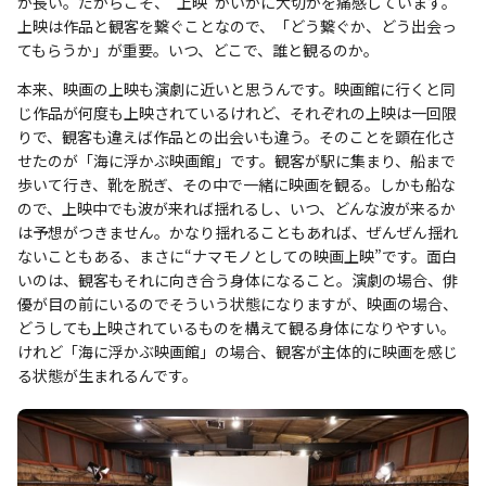
が長い。だからこそ、“上映”がいかに大切かを痛感しています。
上映は作品と観客を繋ぐことなので、「どう繋ぐか、どう出会っ
てもらうか」が重要。いつ、どこで、誰と観るのか。
本来、映画の上映も演劇に近いと思うんです。映画館に行くと同
じ作品が何度も上映されているけれど、それぞれの上映は一回限
りで、観客も違えば作品との出会いも違う。そのことを顕在化さ
せたのが「海に浮かぶ映画館」です。観客が駅に集まり、船まで
歩いて行き、靴を脱ぎ、その中で一緒に映画を観る。しかも船な
ので、上映中でも波が来れば揺れるし、いつ、どんな波が来るか
は予想がつきません。かなり揺れることもあれば、ぜんぜん揺れ
ないこともある、まさに“ナマモノとしての映画上映”です。面白
いのは、観客もそれに向き合う身体になること。演劇の場合、俳
優が目の前にいるのでそういう状態になりますが、映画の場合、
どうしても上映されているものを構えて観る身体になりやすい。
けれど「海に浮かぶ映画館」の場合、観客が主体的に映画を感じ
る状態が生まれるんです。