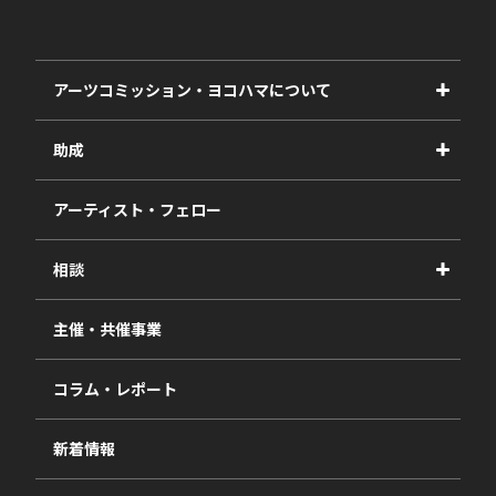
アーツコミッション・ヨコハマについて
事業紹介
助成
事業報告書
2027年度
アーティスト・フェロー
2026年度
相談
2025年度
視察・ヒアリング・研究
2024年度
主催・共催事業
相談依頼フォーム
2023年度
コラム・レポート
過去の採択一覧
新着情報