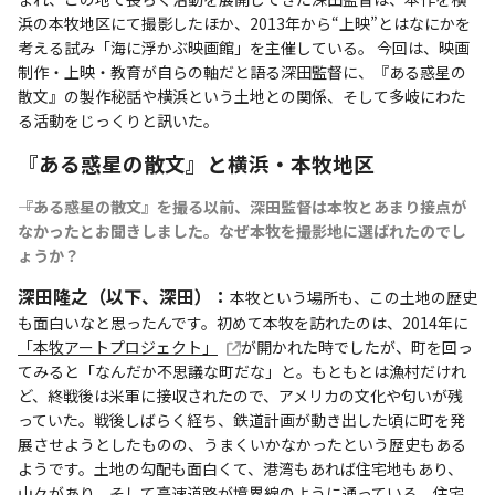
浜の本牧地区にて撮影したほか、2013年から“上映”とはなにかを
考える試み「海に浮かぶ映画館」を主催している。 今回は、映画
制作・上映・教育が自らの軸だと語る深田監督に、『ある惑星の
散文』の製作秘話や横浜という土地との関係、そして多岐にわた
る活動をじっくりと訊いた。
『ある惑星の散文』と横浜・本牧地区
――『ある惑星の散文』を撮る以前、深田監督は本牧とあまり接点が
なかったとお聞きしました。なぜ本牧を撮影地に選ばれたのでし
ょうか？
深田隆之（以下、深田）：
本牧という場所も、この土地の歴史
も面白いなと思ったんです。初めて本牧を訪れたのは、2014年に
「本牧アートプロジェクト」
が開かれた時でしたが、町を回っ
てみると「なんだか不思議な町だな」と。もともとは漁村だけれ
ど、終戦後は米軍に接収されたので、アメリカの文化や匂いが残
っていた。戦後しばらく経ち、鉄道計画が動き出した頃に町を発
展させようとしたものの、うまくいかなかったという歴史もある
ようです。土地の勾配も面白くて、港湾もあれば住宅地もあり、
山々があり、そして高速道路が境界線のように通っている。住宅