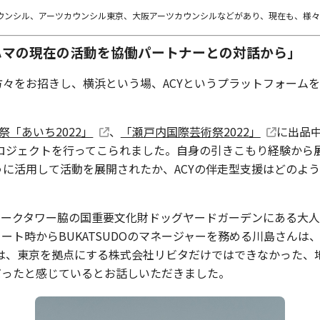
ウンシル、アーツカウンシル東京、大阪アーツカウンシルなどがあり、現在も、様
ハマの現在の活動を協働パートナーとの対話から」
方々をお招きし、横浜という場、ACYというプラットフォーム
祭「あいち2022」
、
「瀬戸内国際芸術祭2022」
に出品
てプロジェクトを行ってこられました。自身の引きこもり経験か
うに活用して活動を展開されたか、ACYの伴走型支援はどのよ
。
マークタワー脇の国重要文化財ドッグヤードガーデンにある大人
タート時からBUKATSUDOのマネージャーを務める川島さん
は、東京を拠点にする株式会社リビタだけではできなかった、
だったと感じているとお話しいただきました。