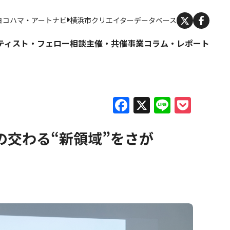
X
ヨコハマ・アートナビ
横浜市クリエイターデータベース
ティスト・フェロー
相談
主催・共催事業
コラム・レポート
Facebook
X
Line
Pock
の交わる“新領域”をさが