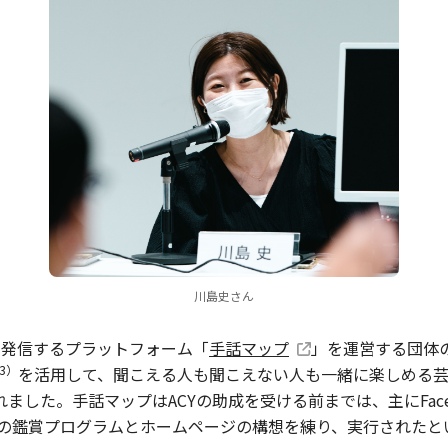
川島史さん
て発信するプラットフォーム「
手話マップ
」を運営する団体の
3）
を活用して、聞こえる人も聞こえない人も一緒に楽しめる
した。手話マップはACYの助成を受ける前までは、主にFace
、この鑑賞プログラムとホームページの構想を練り、実行された