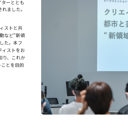
イターととも
されました。
ティストと共
動など“新領
した。本フ
ティストをお
知り、これか
うことを目的