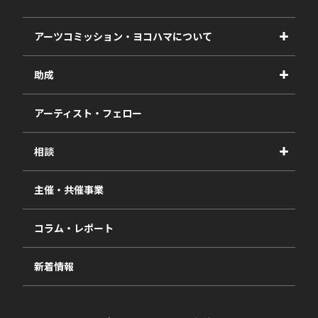
アーツコミッション・ヨコハマについて
事業紹介
助成
事業報告書
2027年度
アーティスト・フェロー
2026年度
相談
2025年度
視察・ヒアリング・研究
2024年度
主催・共催事業
相談依頼フォーム
2023年度
コラム・レポート
過去の採択一覧
新着情報