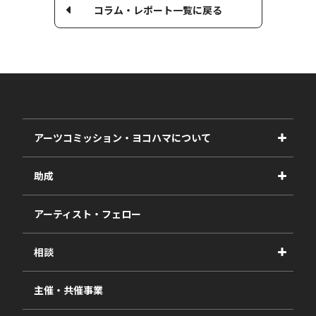
コラム・レポート一覧に戻る
アーツコミッション・ヨコハマについて
事業紹介
助成
事業報告書
2027年度
アーティスト・フェロー
2026年度
相談
2025年度
視察・ヒアリング・研究
2024年度
主催・共催事業
相談依頼フォーム
2023年度