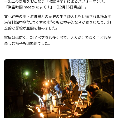
一無二の表現をおこなう「滞空時間」によるパフォーマンス、
「滞空時間 meets たまくす」（12月16日実施）。
文化往来の地・港町横浜の歴史の生き証人とも比喩される横浜開
港資料館中庭”たまくすの木”のもと神秘的な音が響きわたり、幻
想的な影絵が空間を包みました。
客層は幅広く、親子ペア券も多く出て、大人だけでなく子どもが
楽しむ様子も印象的でした。