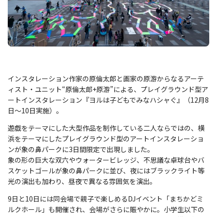
インスタレーション作家の原倫太郎と画家の原游からなるアーテ
ィスト・ユニット“原倫太郎+原游”による、プレイグラウンド型ア
ートインスタレーション『ヨルは子どもでみなハシャぐ』（12月8
日～10日実施）。
遊戯をテーマにした大型作品を制作している二人ならではの、横
浜をテーマにしたプレイグラウンド型のアートインスタレーショ
ンが象の鼻パークに3日間限定で出現しました。
象の形の巨大な双六やウォータービレッジ、不思議な卓球台やバ
スケットゴールが象の鼻パークに並び、夜にはブラックライト等
光の演出も加わり、昼夜で異なる雰囲気を演出。
9日と10日には同会場で親子で楽しめるDJイベント「まちかどミ
ルクホール」も開催され、会場がさらに賑やかに。小学生以下の