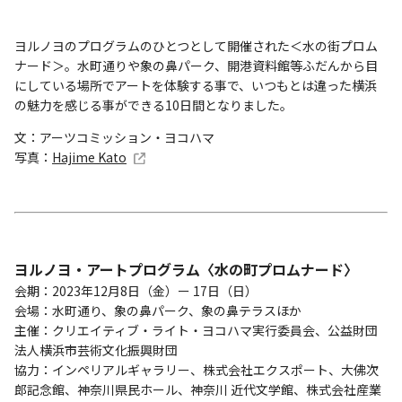
ヨルノヨのプログラムのひとつとして開催された＜水の街プロム
ナード＞。水町通りや象の鼻パーク、開港資料館等ふだんから目
にしている場所でアートを体験する事で、いつもとは違った横浜
の魅力を感じる事ができる10日間となりました。
文：アーツコミッション・ヨコハマ
写真：
Hajime Kato
ヨルノヨ・アートプログラム〈水の町プロムナード〉
会期：2023年12月8日（金）ー 17日（日）
会場：水町通り、象の鼻パーク、象の鼻テラスほか
主催：クリエイティブ・ライト・ヨコハマ実行委員会、公益財団
法人横浜市芸術文化振興財団
協力：インペリアルギャラリー、株式会社エクスポート、⼤佛次
郎記念館、神奈川県⺠ホール、神奈川 近代⽂学館、株式会社産業