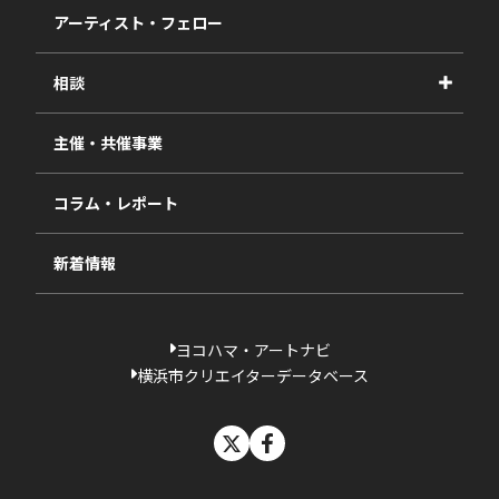
2027年度
アーティスト・フェロー
2026年度
相談
2025年度
視察・ヒアリング・研究
2024年度
主催・共催事業
相談依頼フォーム
2023年度
コラム・レポート
過去の採択一覧
新着情報
ヨコハマ・アートナビ
横浜市クリエイターデータベース
X
facebook