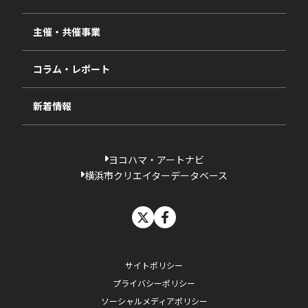
2025年度
視察・ヒアリング・研究
2024年度
主催・共催事業
相談依頼フォーム
2023年度
コラム・レポート
過去の採択一覧
新着情報
ヨコハマ・アートナビ
横浜市クリエイターデータベース
X
facebook
サイトポリシー
プライバシーポリシー
ソーシャルメディアポリシー