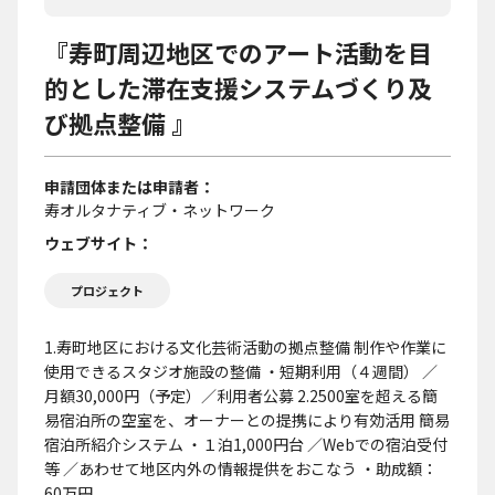
『寿町周辺地区でのアート活動を目
的とした滞在支援システムづくり及
び拠点整備 』
申請団体または申請者
寿オルタナティブ・ネットワーク
ウェブサイト
プロジェクト
1.寿町地区における文化芸術活動の拠点整備 制作や作業に
使用できるスタジオ施設の整備 ・短期利用（４週間） ／
月額30,000円（予定）／利用者公募 2.2500室を超える簡
易宿泊所の空室を、オーナーとの提携により有効活用 簡易
宿泊所紹介システム ・１泊1,000円台 ／Webでの宿泊受付
等 ／あわせて地区内外の情報提供をおこなう ・助成額：
60万円