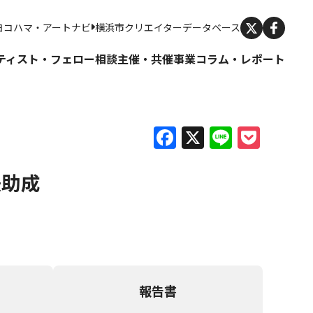
X
ヨコハマ・アートナビ
横浜市クリエイターデータベース
ティスト・フェロー
相談
主催・共催事業
コラム・レポート
Facebook
X
Line
Pock
援助成
報告書