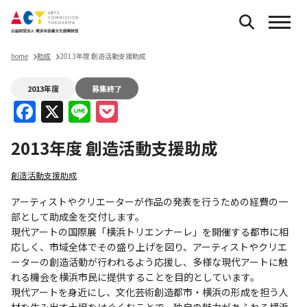
home
助成
2013年度 創造活動支援助成
2013年度
募集終了
Facebook
X
Line
Pocket
2013年度 創造活動支援助成
創造活動支援助成
アーティストやクリエーターが作品の発表を行うための経費の一
部として助成金を交付します。
現代アートの国際展「横浜トリエンナーレ」を開催する都市に相
応しく、市域全体でその盛り上げを図り、アーティストやクリエ
ーターの創造活動が行われるよう応援し、多様な現代アートに触
れる機会を横浜市民に提供することを目的としています。
現代アートを身近にし、文化芸術創造都市・横浜の形成を担う人
材を生み出す土壌をはぐくむことで、独自の魅力があふれる横浜