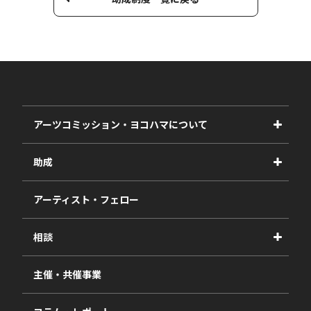
アーツコミッション・ヨコハマについて
事業紹介
助成
事業報告書
2027年度
アーティスト・フェロー
2026年度
相談
2025年度
視察・ヒアリング・研究
2024年度
主催・共催事業
相談依頼フォーム
2023年度