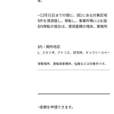
※団体申請の場合、代表者。
3. 平成30年1月1日～12月31日までの間に、図1にある対象区域
内にある既存の民間物件を賃貸借し、移転し、事業所等
を設
(※1)
置すること。対象区域内移転の場合は、賃貸面積の増床、事務所
の増設の場合。
【図1】 対象区域：関内・関外地区
※ 事業所等とは、本社、スタジオ、アトリエ、研究所、ギャラリースペー
ス等を指します。
主たる用途が倉庫・保管場所、連絡員事務所、住居などは対象外です。
■助成内容
【助成金額】
以下の中から最も低い金額を申請できます。