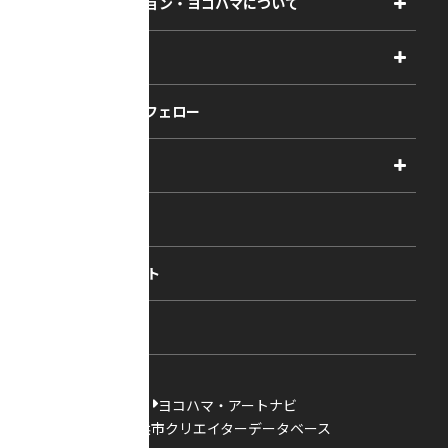
アーツコミッション・ヨコハマについて
事業紹介
助成
事業報告書
2027年度
アーティスト・フェロー
2026年度
相談
2025年度
視察・ヒアリング・研究
2024年度
主催・共催事業
相談依頼フォーム
2023年度
コラム・レポート
過去の採択一覧
新着情報
ヨコハマ・アートナビ
横浜市クリエイターデータベース