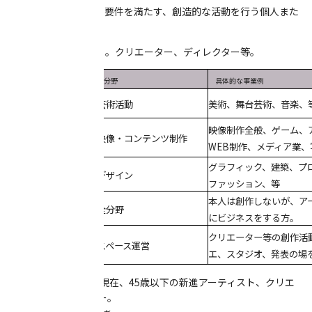
【対象者】下記3点の要件を満たす、創造的な活動を行う個人また
は団体
1. 新進アーティスト。クリエーター、ディレクター等。
分類
分野
具体的な事業例
新進アーティスト
芸術活動
美術、舞台芸術、音楽、
映像制作全般、ゲーム、
映像・コンテンツ制作
WEB制作、メディア業
クリエーター
グラフィック、建築、プ
デザイン
ファッション、等
本人は創作しないが、ア
全分野
にビジネスをする方。
ディレクター等
クリエーター等の創作活
スペース運営
エ、スタジオ、発表の場
2. 平成30年4月1日現在、45歳以下の新進アーティスト、クリエ
ーター、ディレクター。