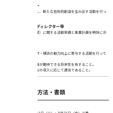
■新進アーティスト
・同時代の視点を有し、新たな芸術的創造を生み出す活動を行っ
ていること。
■クリエーター・ディレクター等
・ビジネス（創造産業）に関する活動実績と事業計画を明快に示
していること。
■共通
１．文化芸術創造都市・横浜の魅力向上に寄与する活動を行って
いること。
２．今後の成長・発展が期待できる将来性を有すること。
３．移転計画が、現在の収入に応じて適当であること。
■申請期間・方法・書類
【申請期間】
第一期：平成30年5月1日（火）～8月31日（金）必着