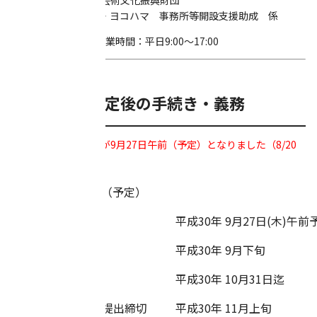
アーツコミッション・ヨコハマ 事務所等開設支援助成 係
*持ち込みの場合の営業時間：平日9:00～17:00
■助成交付決定後の手続き・義務
※審査会・面談日程が9月27日
午前（予定）
となりました（8/20
更新）
【スケジュール】（予定）
審査会・面談
平成30年 9月27日(木)午前
決定通知
平成30年 9月下旬
入居完了
平成30年 10月31日迄
入居実績報告書等提出締切
平成30年 11月上旬