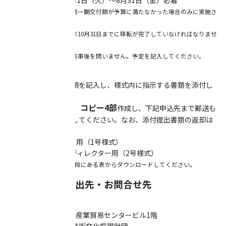
※1 第二期の募集は、第一期交付額が予算に満たなかった場合のみに実施さ
れます。
※2 申請者は、平成30年10月31日までに移転が完了していなければなりませ
ん。
※3 申請は、移転の事前事後を問いません。予定を記入してください。
【申請方法】
所定の様式に必要事項を記入し、様式内に指示する書類を添付し
てください。
原本1部、コピー4部
書類一式は
作成し、下記申込先まで郵送も
しくは宅急便で提出してください。なお、添付提出書類の返却は
いたしません。
1. 新進アーティスト用（1号様式）
2. クリエーター／ディレクター用（2号様式）
※申請書は本ページ最下段にある表からダウンロードしてください。
■申請書類の提出先・お問合せ先
〒231-0023
横浜市中区山下町2 産業貿易センタービル1階
公益財団法人横浜市芸術文化振興財団