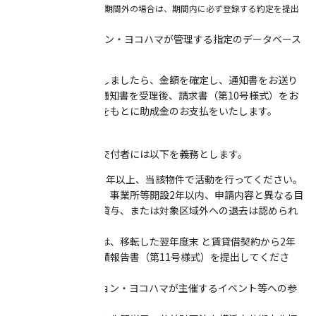
※入札参加資格審査申請期間外の場合は、期間内に必ず登録する約定を
提出
していただきます。
(3) アーツコミッション・ヨコハマが管理する指定のデータベース
への登録。
上記の手続きが終了しましたら、金額を確定し、通知書をお送り
します。交付者は、通知書を受理後、請求書（第10号様式）をお
送りください。それをもとに助成金のお支払をいたします。
【助成支払後の義務】
支払完了後、助成金交付者には以下を義務とします。
① 移転した日から2年以上、当該物件で活動を行ってください。
助成金を受けた場合、事業所等開設2年以内、申請内容と異なる目
的での物件使用、再貸与、または対象区域外への退去は認められ
ません。
② 交付を受けた方は、移転した翌年度末 と賃貸借契約から2年
経過した際に活動実績報告書（第11号様式）を提出してくださ
い。
③ アーツコミッション・ヨコハマが主催するイベント等への参
加にご協力ください。