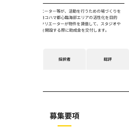
アーティスト・クリエーター等が、活動を行うための場づくりを
支援する制度です。ヨコハマ都心臨海部エリアの活性化を目的
に、アーティスト・クリエーターが物件を賃借して、スタジオや
アトリエ、事務所等を開設する際に助成金を交付します。
募集要項
採択者
総評
報告書
募集要項