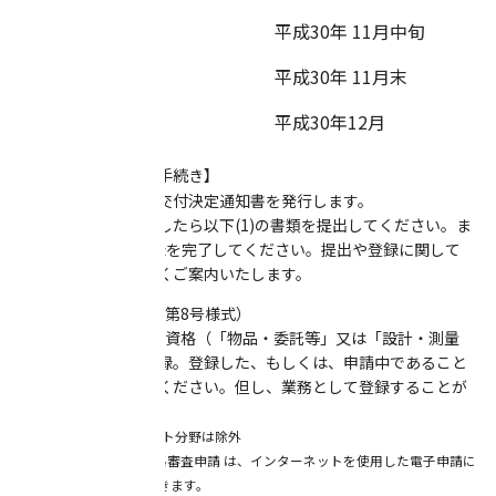
金額確定通知
平成30年 11月中旬
請求書発行
平成30年 11月末
振込
平成30年12月
【助成交付決定後の手続き】
審査会終了後、助成交付決定通知書を発行します。
通知書を受け取りましたら以下(1)の書類を提出してください。ま
た、以下(2)(3)の登録を完了してください。提出や登録に関して
は、スタッフが詳しくご案内いたします。
(1) 入居実績報告書（第8号様式）
(2) 横浜市の入札参加資格（「物品・委託等」又は「設計・測量
等」の区分）への登録。登録した、もしくは、申請中であること
を示す書類をご提出ください。但し、業務として登録することが
できる場合に限る。
※原則、新進アーティスト分野は除外
※ 横浜市の入札参加資格審査申請 は、インターネットを使用した電子申請に
より
随時行うことが できます。