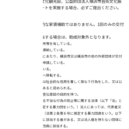
④ 移転後、横浜市文化観光局、公益財団法人横浜市芸術文化振
興財団が調査アンケートを実施する場合、必ずご提出ください。
【留意事項】
■本助成金は、継続的な家賃補助ではありません。1回のみの交付
です。
■次のいずれかに該当する場合は、助成対象外となります。
①対象区域内に既に事業所等を有している。
②法人市民税・市民税を滞納している。
③当該事務所などの設置にあたり、横浜市又は横浜市の他の外郭団体が交付
している助成金等に重複申請している。
④過去に本助成金を得ている。
⑤横浜市が設置する拠点へ移転する。
⑥重大な法令違反若しくは社会的な信用を著しく損なう行為をした、又は公
序良俗に反するおそれがあると認められる。
⑦政治的または宗教的な宣伝意図の目的を持つ。
⑧暴力団（暴力団員による不当な行為の防止等に関する法律（以下「法」と
いう。）第2条第2号に規定する暴力団をいう。）法人にあっては、代表者又
は役員のうちに暴力団員（法第２条第６号に規定する暴力団員をいう。以下
この項において同じ。）に該当する者がある、又は法人格を持たない団体に
あっては、代表者が暴力団員に該当する。