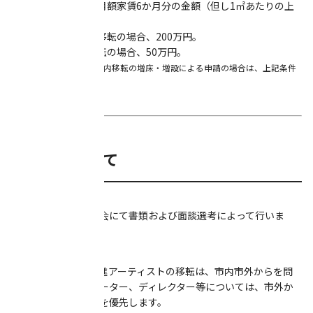
1. 移転した物件の月額家賃6か月分の金額（但し1㎡あたりの上
限額は3,000円）
2. 横浜市外からの移転の場合、200万円。
3. 横浜市内から移転の場合、50万円。
※ただし、対象区域内移転の増床・増設による申請の場合は、上記条件
の下、増えた賃料分のみ
申請できます。
■選考について
【選考方法】
専門家からなる審査会にて書類および面談選考によって行いま
す。
【選考のポイント】
前提条件として、新進アーティストの移転は、市内市外からを問
いませんが、クリエーター、ディレクター等については、市外か
らの移転である場合を優先します。