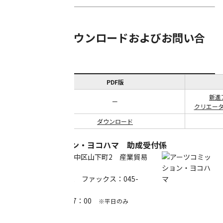
■申請書のダウンロードおよびお問い合
わせ先
PDF版
新進
申請様式
ー
クリエータ
交付要綱
ダウンロード
アーツコミッション・ヨコハマ 助成受付係
〒231-0023 横浜市中区山下町2 産業貿易
センタービル1階
電話：045-221-0212 ファックス：045-
221-0216
受付時間 9：00～17：00
※平日のみ