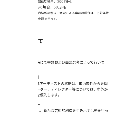
2. 横浜市外からの移転の場合、200万円。
3. 横浜市内から移転の場合、50万円。
※ただし、対象区域内移転の増床・増設による申請の場合は、上記条件
の下、増えた賃料分のみ申請できます。
■選考について
【選考方法】
専門家からなる審査会にて書類および面談選考によって行いま
す。
【選考のポイント】
前提条件として、新進アーティストの移転は、市内市外からを問
いませんが、クリエーター、ディレクター等については、市外か
らの移転である場合を優先します。
■新進アーティスト
・同時代の視点を有し、新たな芸術的創造を生み出す活動を行っ