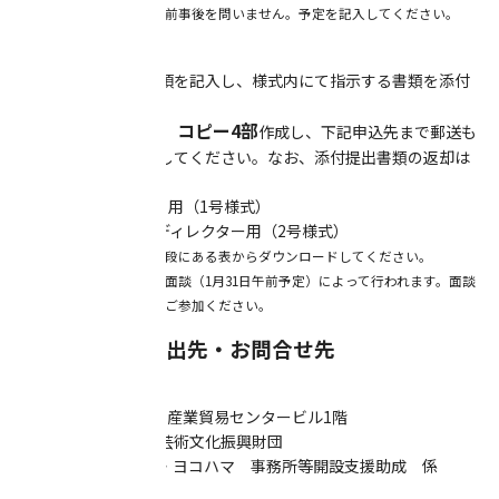
※２ 申請は、移転の事前事後を問いません。予定を記入してください。
【申請方法】
所定の様式に必要事項を記入し、様式内にて指示する書類を添付
してください。
原本1部、コピー4部
書類一式は
作成し、下記申込先まで郵送も
しくは宅急便で提出してください。なお、添付提出書類の返却は
いたしません。
1. 新進アーティスト用（1号様式）
2. クリエーター／ディレクター用（2号様式）
※申請書は本ページ最下段にある表からダウンロードしてください。
※審査は書類審査および面談（1月31日午前予定）によって行われます。面談
には原則申請者ご本人がご参加ください。
■申請書類の提出先・お問合せ先
〒231-0023
横浜市中区山下町2 産業貿易センタービル1階
公益財団法人横浜市芸術文化振興財団
アーツコミッション・ヨコハマ 事務所等開設支援助成 係