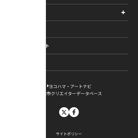
2026年度
相談
2025年度
視察・ヒアリング・研究
2024年度
主催・共催事業
相談依頼フォーム
2023年度
コラム・レポート
過去の採択一覧
新着情報
ヨコハマ・アートナビ
横浜市クリエイターデータベース
X
facebook
サイトポリシー