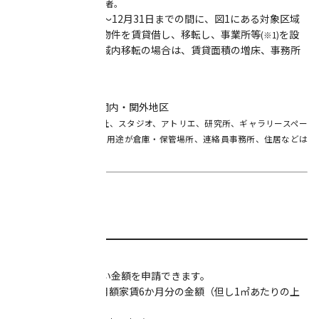
※団体申請の場合、代表者。
3. 平成30年1月1日～12月31日までの間に、図1にある対象区域
内にある既存の民間物件を賃貸借し、移転し、事業所等
を設
(※1)
置すること。対象区域内移転の場合は、賃貸面積の増床、事務所
の増設の場合。
【図1】 対象区域：関内・関外地区
※ 事業所等とは、本社、スタジオ、アトリエ、研究所、ギャラリースペー
ス等を指します。
主たる用途が倉庫・保管場所、連絡員事務所、住居などは
対象外です。
■助成内容
【助成金額】
以下の中から最も低い金額を申請できます。
1. 移転した物件の月額家賃6か月分の金額（但し1㎡あたりの上
限額は3,000円）