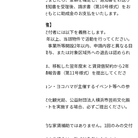
します。交付者は、通知書を受理後、請求書（第10号様式）をお
送りください。それをもとに助成金のお支払をいたします。
【助成支払後の義務】
支払完了後、助成金交付者には以下を義務とします。
① 移転した日から2年以上、当該物件で活動を行ってください。
助成金を受けた場合、事業所等開設2年以内、申請内容と異なる目
的での物件使用、再貸与、または対象区域外への退去は認められ
ません。
② 交付を受けた方は、移転した翌年度末 と賃貸借契約から2年
経過した際に活動実績報告書（第11号様式）を提出してくださ
い。
③ アーツコミッション・ヨコハマが主催するイベント等への参
加にご協力ください。
④ 移転後、横浜市文化観光局、公益財団法人横浜市芸術文化振
興財団が調査アンケートを実施する場合、必ずご提出ください。
【留意事項】
■本助成金は、継続的な家賃補助ではありません。1回のみの交付
です。