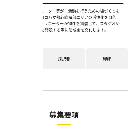
アーティスト・クリエーター等が、活動を行うための場づくりを
支援する制度です。ヨコハマ都心臨海部エリアの活性化を目的
に、アーティスト・クリエーターが物件を賃借して、スタジオや
アトリエ、事務所等を開設する際に助成金を交付します。
募集要項
採択者
総評
報告書
募集要項