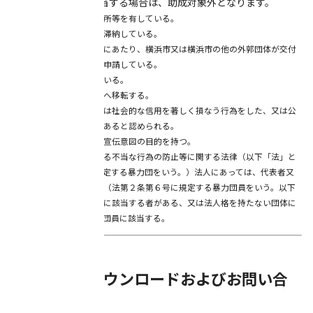
■次のいずれかに該当する場合は、助成対象外となります。
①対象区域内に既に事業所等を有している。
②法人市民税・市民税を滞納している。
③当該事務所などの設置にあたり、横浜市又は横浜市の他の外郭団体が交付
している助成金等に重複申請している。
④過去に本助成金を得ている。
⑤横浜市が設置する拠点へ移転する。
⑥重大な法令違反若しくは社会的な信用を著しく損なう行為をした、又は公
序良俗に反するおそれがあると認められる。
⑦政治的または宗教的な宣伝意図の目的を持つ。
⑧暴力団（暴力団員による不当な行為の防止等に関する法律（以下「法」と
いう。）第2条第2号に規定する暴力団をいう。）法人にあっては、代表者又
は役員のうちに暴力団員（法第２条第６号に規定する暴力団員をいう。以下
この項において同じ。）に該当する者がある、又は法人格を持たない団体に
あっては、代表者が暴力団員に該当する。
■申請書のダウンロードおよびお問い合
わせ先