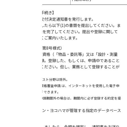
【助成交付決定後の手続き】
審査会終了後、助成交付決定通知書を発行します。
通知書を受け取りましたら以下(1)の書類を提出してください。ま
た、以下(2)(3)の登録を完了してください。提出や登録に関して
は、スタッフが詳しくご案内いたします。
(1) 入居実績報告書（第8号様式）
(2) 横浜市の入札参加資格（「物品・委託等」又は「設計・測量
等」の区分）への登録。登録した、もしくは、申請中であること
を示す書類をご提出ください。但し、業務として登録することが
できる場合に限る。
※原則、新進アーティスト分野は除外。
※ 横浜市の入札参加資格審査申請 は、インターネットを使用した電子申
請により
随時行うことが できます。
※入札参加資格審査申請期間外の場合は、期間内に必ず登録する約定を
提
出していただきます。
(3) アーツコミッション・ヨコハマが管理する指定のデータベース
への登録。
上記の手続きが終了しましたら、金額を確定し、通知書をお送り