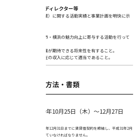
ていること。
■クリエーター・ディレクター等
・ビジネス（創造産業）に関する活動実績と事業計画を明快に示
していること。
■共通
１．文化芸術創造都市・横浜の魅力向上に寄与する活動を行って
いること。
２．今後の成長・発展が期待できる将来性を有すること。
３．移転計画が、現在の収入に応じて適当であること。
■申請期間・方法・書類
【申請期間】
第二期：平成30年10月25日（木）～12月27日
（木）必着
※１ 申請者は、平成30年12月31日までに賃貸借契約を締結し、平成31年2月
28日までに移転が完了していなければなりません。