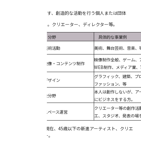
【対象者】
下記3点の要件を満たす、創造的な活動を行う個人または団体
1. 新進アーティスト。クリエーター、ディレクター等。
分類
分野
具体的な事業例
新進アーティスト
芸術活動
美術、舞台芸術、音楽、
映像制作全般、ゲーム、
映像・コンテンツ制作
WEB制作、メディア業
クリエーター
グラフィック、建築、プ
デザイン
ファッション、等
本人は創作しないが、ア
全分野
にビジネスをする方。
ディレクター等
クリエーター等の創作活
スペース運営
エ、スタジオ、発表の場
2. 平成30年4月1日現在、45歳以下の新進アーティスト、クリエ
ーター、ディレクター。