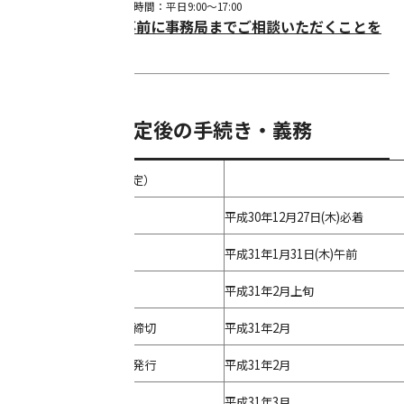
※持ち込みの場合の営業時間：平日9:00～17:00
事前に事務局までご相談いただくことを
※申請にあたっては、
推奨いたします。
■助成交付決定後の手続き・義務
【スケジュール】（予定）
申請〆切
平成30年12月27日(木)必着
審査会・面談
平成31年1月31日(木)午前
決定通知
平成31年2月上旬
入居実績報告書等提出締切
平成31年2月
金額確定通知・請求書発行
平成31年2月
振込
平成31年3月