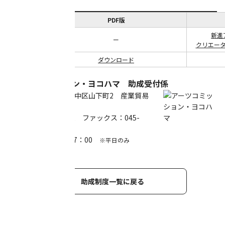
PDF版
新進
申請様式
ー
クリエータ
交付要綱
ダウンロード
アーツコミッション・ヨコハマ 助成受付係
〒231-0023 横浜市中区山下町2 産業貿易
センタービル1階
電話：045-221-0212 ファックス：045-
221-0216
受付時間 9：00～17：00
※平日のみ
助成制度一覧に戻る