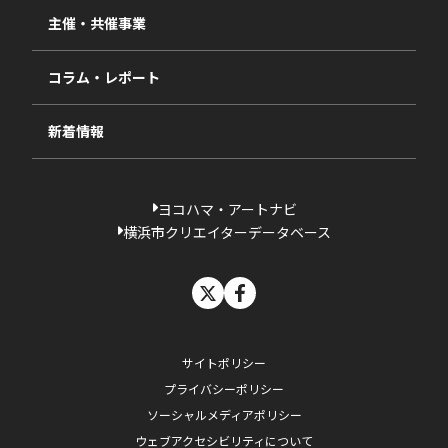
視察・ヒアリング・研究
2024年度
主催・共催事業
相談依頼フォーム
2023年度
コラム・レポート
過去の採択一覧
新着情報
ヨコハマ・アートナビ
横浜市クリエイターデータベース
X
facebook
サイトポリシー
プライバシーポリシー
ソーシャルメディアポリシー
ウェブアクセシビリティについて