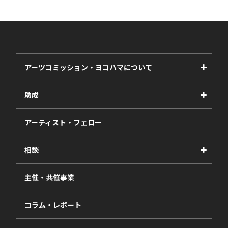
アーツコミッション・ヨコハマについて
事業紹介
助成
事業報告書
2027年度
アーティスト・フェロー
2026年度
相談
2025年度
視察・ヒアリング・研究
2024年度
主催・共催事業
相談依頼フォーム
2023年度
コラム・レポート
過去の採択一覧