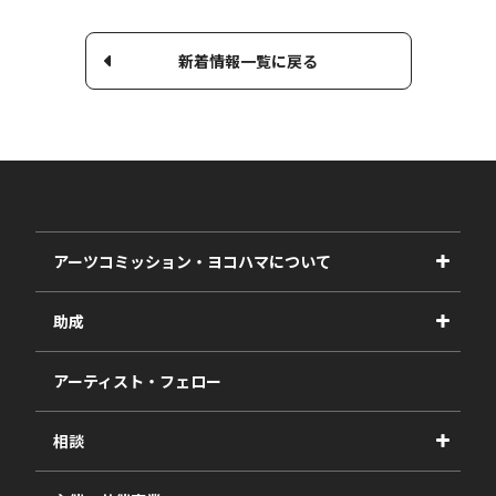
新着情報一覧に戻る
アーツコミッション・ヨコハマについて
事業紹介
助成
事業報告書
2027年度
アーティスト・フェロー
2026年度
相談
2025年度
視察・ヒアリング・研究
2024年度