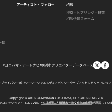
アーティスト・フェロー
相談
視察・ヒアリング・研究
相談依頼フォーム
一覧
X
ヨコハマ・アートナビ
横浜市クリエイターデータベース
ー
プライバシーポリシー
ソーシャルメディアポリシー
ウェブアクセシビリティについ
Copyright © ARTS COMMISION YOKOHAMA, All RIGHTS RESERVED.
ツコミッション・ヨコハマは、
公益財団法人横浜市芸術文化振興財団
が運営してい