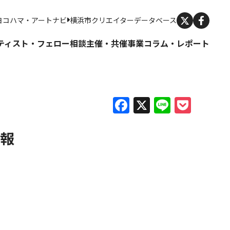
X
ヨコハマ・アートナビ
横浜市クリエイターデータベース
ティスト・フェロー
相談
主催・共催事業
コラム・レポート
Facebook
X
Line
Pock
情報