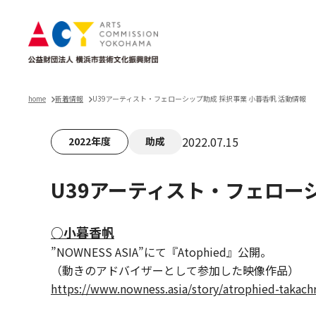
home
新着情報
U39アーティスト・フェローシップ助成 採択事業 小暮香帆 活動情報
2022.07.15
2022年度
助成
U39アーティスト・フェローシ
○小暮香帆
”NOWNESS ASIA”にて『Atophied』公開。
（動きのアドバイザーとして参加した映像作品）
https://www.nowness.asia/story/atrophied-takac