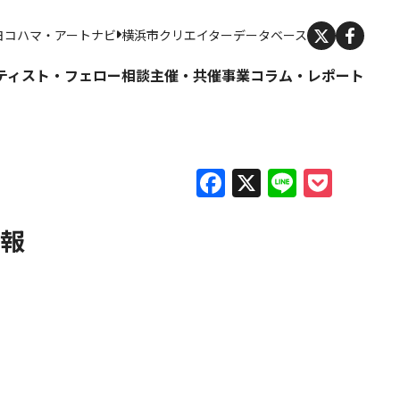
X
ヨコハマ・アートナビ
横浜市クリエイターデータベース
ティスト・フェロー
相談
主催・共催事業
コラム・レポート
Facebook
X
Line
Pock
情報