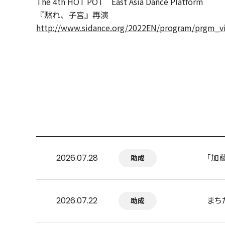
The 4th HOT POT East Asia Dance Platform
『黙れ、子宮』再演
http://www.sidance.org/2022EN/program/prgm_
「加
2026.07.28
助成
まち
2026.07.22
助成