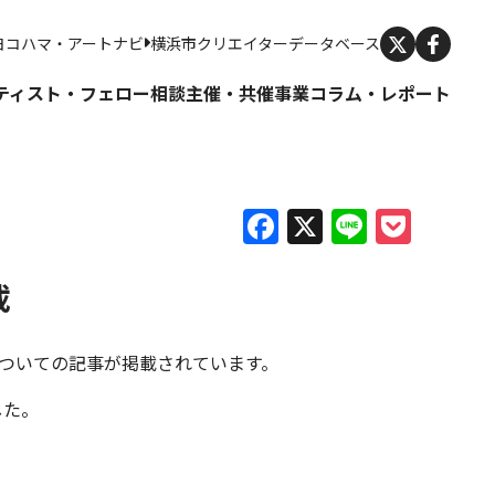
X
ヨコハマ・アートナビ
横浜市クリエイターデータベース
ティスト・フェロー
相談
主催・共催事業
コラム・レポート
Facebook
X
Line
Pock
載
動についての記事が掲載されています。
した。