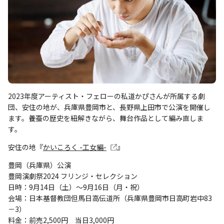
2023年度アーティスト・フェローの私道かぴさんが所属する劇
団、安住の地が、兵庫県豊岡市と、長野県上田市で公演を開催し
ます。養蚕の歴史を紐解きながら、舞台作品として編み直しま
す。
安住の地『
かいころく -工女編-
』
豊岡（兵庫県）公演
豊岡演劇祭2024 フリンジ・セレクション
日時：9月14日（土）～9月16日（月・祝）
会場：日本基督教団但馬日高伝道所（兵庫県豊岡市日高町岩中83
－3）
料金：前売2,500円 当日3,000円