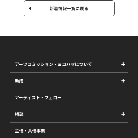
新着情報一覧に戻る
アーツコミッション・ヨコハマについて
事業紹介
助成
事業報告書
2027年度
アーティスト・フェロー
2026年度
相談
2025年度
視察・ヒアリング・研究
2024年度
主催・共催事業