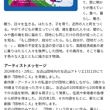
て、窓に明か
りが増えてい
く。食べ、暮
らし、働き、
眠り、日々を生きる。はたらき、子を育て、近所の人と町をつく
る。やがて子どもが巣立っていく頃、歳を重ねた人々は、壁のし
みや畳の端を目に留めて、団地にも同じだけの月日が経ったこと
を知る。「もし団地が、自分だったら。もし自分が、団地だった
ら…」。戦後の不安定な生活の受け皿となり、高度経済成長の波
に乗りはたらく人々を後押しした団地。その歳月を、そこで暮ら
す色々な人生とともに描き出す物語。
アーティストメッセージ
2024年の1・2月に、左近山団地内の左近山アトリエ131110にて
展示『団地のこえ』を実施しました。
劇作家・アーティストの私道かぴが団地に滞在しながら、3歳から
99歳までの出会った方々と話し、左近山の100年前から100年後ま
でのお話を制作。展示＆冊子として発表し、住民や来場者の皆様
から好評を得ました。2025年1月、その内容をもとに、新たに演
劇版『団地のこえ』を制作します。
左近山団地のみでなく、「団地」という住まいに住み、暮らし、