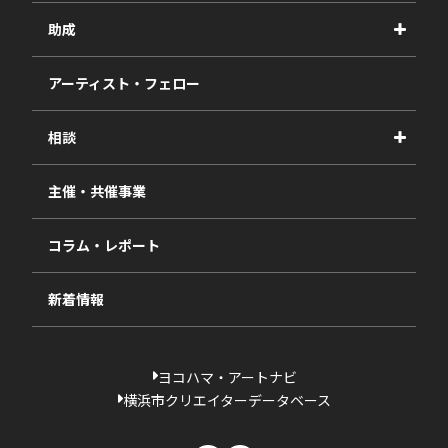
事業紹介
助成
事業報告書
2027年度
アーティスト・フェロー
2026年度
相談
2025年度
視察・ヒアリング・研究
2024年度
主催・共催事業
相談依頼フォーム
2023年度
コラム・レポート
過去の採択一覧
新着情報
ヨコハマ・アートナビ
横浜市クリエイターデータベース