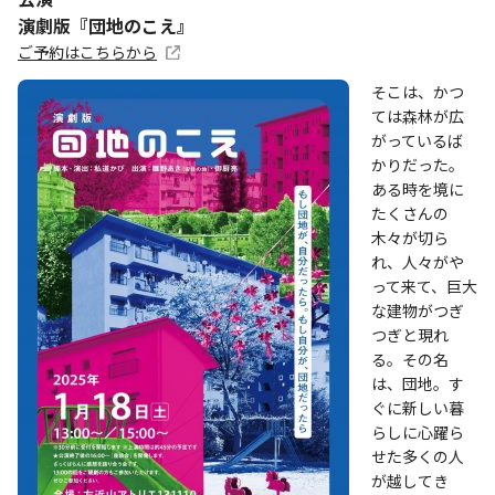
演劇版『団地のこえ』
ご予約はこちらから
そこは、かつ
ては森林が広
がっているば
かりだった。
ある時を境に
たくさんの
木々が切ら
れ、人々がや
って来て、巨大
な建物がつぎ
つぎと現れ
る。その名
は、団地。す
ぐに新しい暮
らしに心躍ら
せた多くの人
が越してき