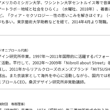
アメリカのミシガン大学、ワシントン大学セントルイス等で音
ートラボ—地域と社会をひらく』（水曜社、2018年）、著
など。『クィア・セクソロジー—性の思いこみを解きほぐす』（
も多い。東京藝術大学助教などを経て、2014年4月より現職
ジオニブロール代表）
イン研究所卒業。1997年～2011年国際的に活躍するパフ
。平行して、2002年～2009年「Nibroll about St
2011年からリアルクローズのメンズブランド「MITSUSHI YA
選出。また衣装家として海外を中心に活動しながら、国内では
ブロールCEO。桑沢デザイン研究所非常勤講師。
興財団 専務理事）
部（緑地学）卒業後、
1974
（昭和
49
）年三菱地所株式会社入社