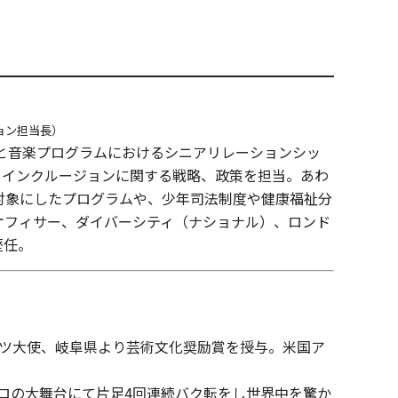
ジョン担当長）
ィと音楽プログラムにおけるシニアリレーションシッ
・インクルージョンに関する戦略、政策を担当。あわ
対象にしたプログラムや、少年司法制度や健康福祉分
オフィサー、ダイバーシティ（ナショナル）、ロンド
歴任。
ーツ大使、岐阜県より芸術文化奨励賞を授与。米国ア
イロの大舞台にて片足4回連続バク転をし世界中を驚か