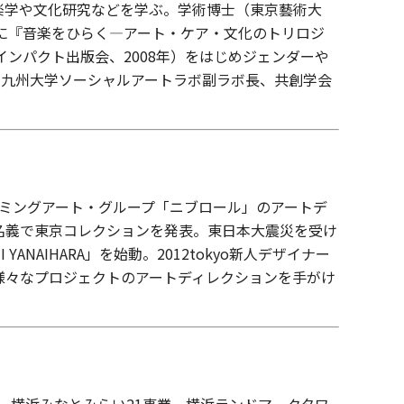
楽学や文化研究などを学ぶ。学術博士（東京藝術大
書に『音楽をひらく―アート・ケア・文化のトリロジ
インパクト出版会、2008年）をはじめジェンダーや
。九州大学ソーシャルアートラボ副ラボ長、共創学会
ォーミングアート・グループ「ニブロール」のアートデ
reet」名義で東京コレクションを発表。東日本大震災を受け
NAIHARA」を始動。2012tokyo新人デザイナー
様々なプロジェクトのアートディレクションを手がけ
。横浜みなとみらい
21
事業、横浜ランドマークタワ