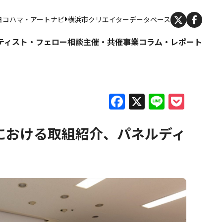
X
ヨコハマ・アートナビ
横浜市クリエイターデータベース
ティスト・フェロー
相談
主催・共催事業
コラム・レポート
Facebook
X
Line
Pock
における取組紹介、パネルディ