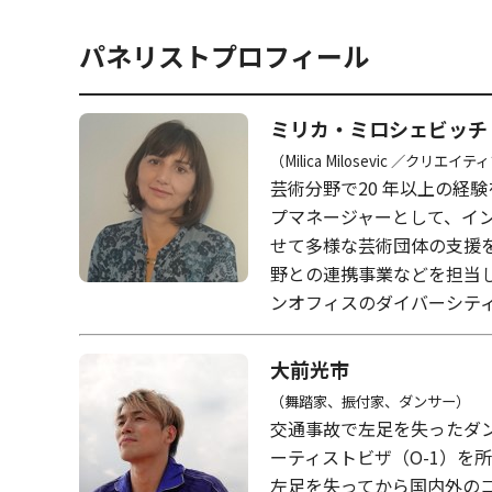
パネリストプロフィール
ミリカ・ミロシェビッチ
（Milica Milosevic 
芸術分野で20 年以上の
プマネージャーとして、イ
せて多様な芸術団体の支援
野との連携事業などを担当
ンオフィスのダイバーシテ
大前光市
（舞踏家、振付家、ダンサー）
交通事故で左足を失ったダン
ーティストビザ（O-1）を
左足を失ってから国内外のコ