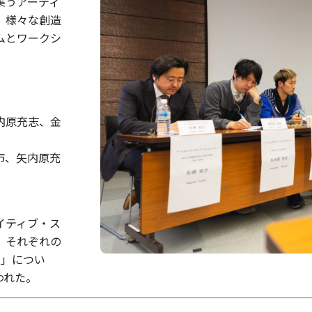
集うアーティ
、様々な創造
ムとワークシ
内原充志、金
市、矢内原充
イティブ・ス
、それぞれの
）」につい
われた。