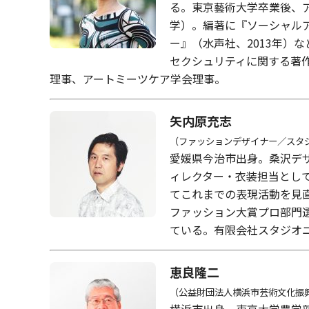
る。東京藝術大学卒業後、
学）。編著に『ソーシャルア
ー』（水声社、2013年）
セクシュリティに関する著作
理事、アートミーツケア学会理事。
矢内原充志
（ファッションデザイナー／スタ
愛媛県今治市出身。桑沢デザ
ィレクター・衣装担当として活動
てこれまでの表現活動を見直し、
ファッション大賞プロ部門
ている。有限会社スタジオニ
恵良隆二
（公益財団法人横浜市芸術文化振
横浜市出身。東京大学農学