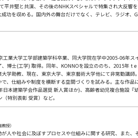
戦にて平井堅と共演、その後のNHKスペシャルで特集され大反響を
と共演し大成功を収める。国内外の舞台だけでなく、テレビ、ラジオ
東京工業大学工学部建築学科卒業、同大学院在学中2005-06年
士(工学) 取得。同年、KONNOを設立ののち、2015年 t e 
日本工業大学助教、現在、東京大学、東京藝術大学他にて非常勤講
で、仕組みや制度を横断する空間づくりを試みる。主な作品に、
4年日本建築学会作品選奨 新人賞ほか)、高齢者幼児複合施設『幼
イン（特別表彰 受賞）など。
准教授
）
動が人や社会に及ぼすプロセスや仕組みに関する研究、また、