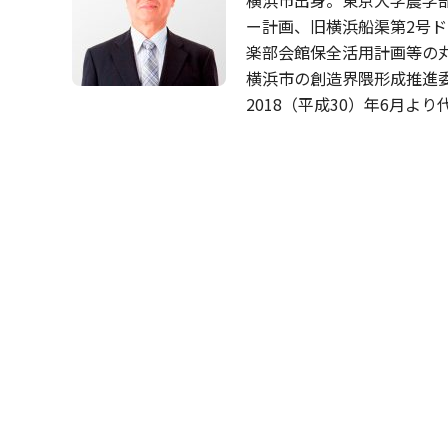
ー計画、旧横浜船渠第
2
号ド
楽部会館保全活用計画等の
横浜市の創造界隈形成推進
2018
（平成
30
）年
6
月より