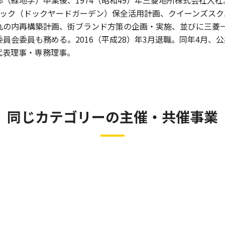
ック（ドックヤードガーデン）保全活用計画、クイーンズスク
丸の内再構築計画、街ブランド方策の企画・実施、並びに三菱
委員会委員も務める。
2016
（平成
28
）年
3
月退職。同年
4
月、公
代表理事・専務理事。
同じカテゴリーの主催・共催事業