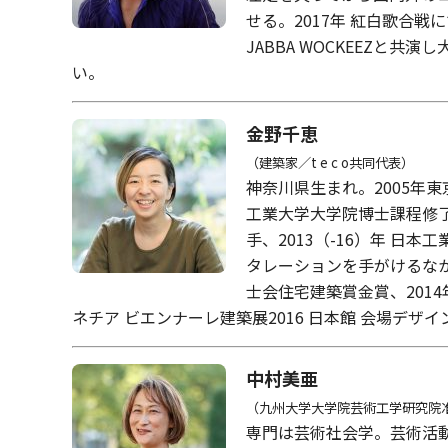
せる。2017年 紅白歌合
JABBA WOCKEEZ
い。
金野千恵
（建築家／t e c o共同代表）
神奈川県生まれ。2005年
工業大学大学院博士課程修了、博
手、2013（-16）年 
タレーションを手がけるなか
士会住宅建築賞金賞、201
ネチア ビエンナーレ建築展2016 日本館 会場デザ
中村美亜
（
九州大学大学院芸術工学研究院
専門は芸術社会学。芸術活