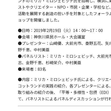
ンドのミリカ・ミロシェビッチ氏を招聘し、横浜に
ストやクリエイター・NPO・市民・企業・学校など
活動を展開する創造の担い手を対象としたフォーラ
ョップを開催しました。
●日時：2019年2月19日（火）14：00～17：00
●会場：神奈川県民ホール・大会議室
●プレゼンター：山崎優、大前光市、秦野五花、矢
野千恵、中村美亜
●パネルリスト：ミリカ・ミロシェビッチ、大前光
志、金野千恵、杉崎栄介、中村美亜
●来場者：83名
●内容：ミリカ・ミロシェビッチ氏による、クリエ
コットランドの実践の紹介、各プレゼンターによる
取り組みの紹介の後、「平等・多様性・包摂（EDI
て、パネリストによるパネルディスカッションが行