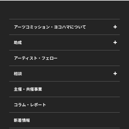
アーツコミッション・ヨコハマについて
事業紹介
助成
事業報告書
2027年度
アーティスト・フェロー
2026年度
相談
2025年度
視察・ヒアリング・研究
2024年度
主催・共催事業
相談依頼フォーム
2023年度
コラム・レポート
過去の採択一覧
新着情報