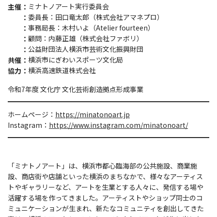
ミナトノアート実行委員会
主催
委員⻑：⽥⼝⻯太郎（株式会社アマネプロ）
事務局⻑：⽊村いよ（Atelier fourteen）
顧問：内藤正雄（株式会社ファボリ）
公益財団法人横浜市芸術文化振興財団
横浜市にぎわいスポーツ文化局
共催
横浜高速鉄道株式会社
協力
令和7年度 文化庁 文化芸術創造拠点形成事業
ホームページ：
https://minatonoart.jp
Instagram：
https://www.instagram.com/minatonoart/
「ミナトノアート」は、横浜市都⼼臨海部の公共施設、商業施
設、商店街や店舗といった横浜のまちなかで、様々なアーティス
トやギャラリーなど、アートを⽣業とする⼈々に、発信する場や
活躍する場を作ってきました。アーティストやショップ同⼠のコ
ミュニケーションが⽣まれ、新たなコミュニティを創出してきた