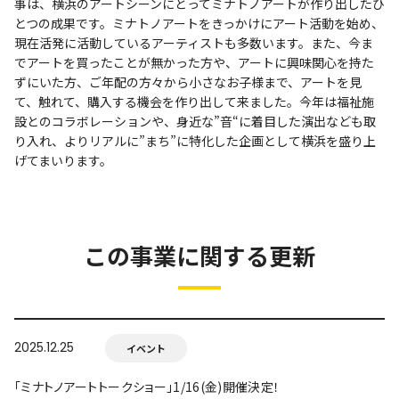
事は、横浜のアートシーンにとってミナトノアートが作り出したひ
とつの成果です。ミナトノアートをきっかけにアート活動を始め、
現在活発に活動しているアーティストも多数います。また、今ま
でアートを買ったことが無かった⽅や、アートに興味関⼼を持た
ずにいた⽅、ご年配の⽅々から⼩さなお⼦様まで、アートを⾒
て、触れて、購⼊する機会を作り出して来ました。今年は福祉施
設とのコラボレーションや、⾝近な”⾳“に着⽬した演出なども取
り⼊れ、よりリアルに”まち”に特化した企画として横浜を盛り上
げてまいります。
この事業に関する更新
2025.12.25
イベント
「ミナトノアートトークショー」1/16(金)開催決定！