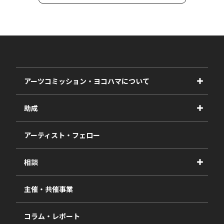
アーツコミッション・ヨコハマについて
事業紹介
助成
事業報告書
2027年度
アーティスト・フェロー
2026年度
相談
2025年度
視察・ヒアリング・研究
2024年度
主催・共催事業
相談依頼フォーム
2023年度
コラム・レポート
過去の採択一覧