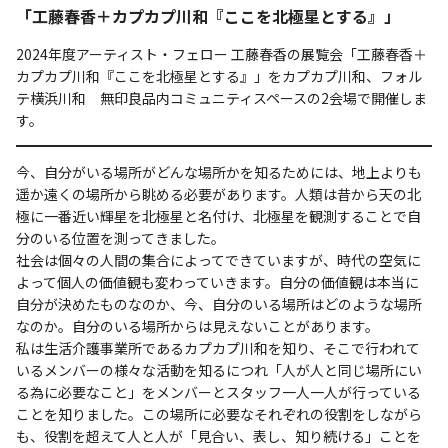
「工藤春香＋カプカプ川和『ここを北極星とする』」
2024年度アーティスト・フェロー 工藤春香の展覧会「工藤春香＋
カプカプ川和『ここを北極星とする』」をカプカプ川和、フォル
テ横浜川和 無印良品内コミュニティスペースの2会場で開催しま
す。
今、自分がいる場所がどんな場所かを知るためには、地上よりも
遥か遠くの場所から眺める必要があります。人類は昔から天の北
極に一番近い輝星を北極星と名付け、北極星を観測することで自
分のいる位置を測ってきました。
社会は個々の人間の集合によってできていますが、時代の空気に
よって個人の価値観も変わっていきます。自分の価値観は本当に
自分が決めたものなのか、今、自分のいる場所はどのような場所
なのか。自分のいる場所からは見えないことがあります。
私は生活介護事業所であるカプカプ川和を知り、そこで行われて
いるメンバーの様々な活動を知るにつれ「人が人と同じ場所にい
る為に必要なこと」をメンバーとスタッフ一人一人が行っている
ことを知りました。この場所に必要なそれぞれの役割をしながら
も、役割を超えて人と人が「見合い、表し、知り続ける」ことを