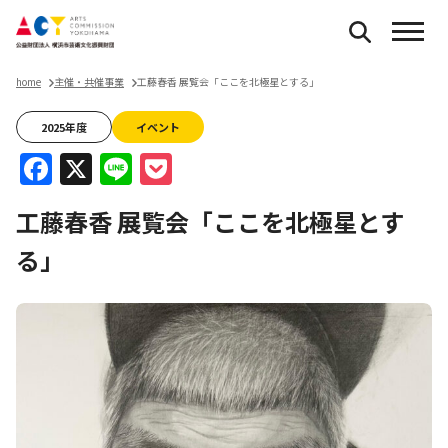
home
主催・共催事業
工藤春香 展覧会「ここを北極星とする」
2025年度
イベント
Facebook
X
Line
Pocket
工藤春香 展覧会「ここを北極星とす
る」