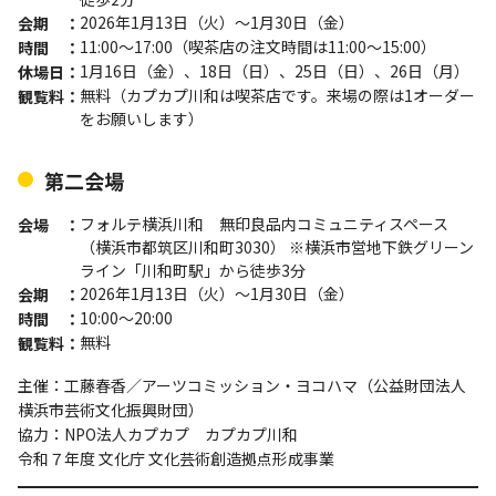
2026年1月13日（火）～1月30日（金）
会期
11:00～17:00（喫茶店の注文時間は11:00～15:00）
時間
1月16日（金）、18日（日）、25日（日）、26日（月）
休場日
無料（カプカプ川和は喫茶店です。来場の際は1オーダー
観覧料
をお願いします）
第二会場
フォルテ横浜川和 無印良品内コミュニティスペース
会場
（横浜市都筑区川和町3030） ※横浜市営地下鉄グリーン
ライン「川和町駅」から徒歩3分
2026年1月13日（火）～1月30日（金）
会期
10:00〜20:00
時間
無料
観覧料
主催：工藤春香／アーツコミッション・ヨコハマ（公益財団法人
横浜市芸術文化振興財団）
協力：NPO法人カプカプ カプカプ川和
令和７年度 文化庁 文化芸術創造拠点形成事業