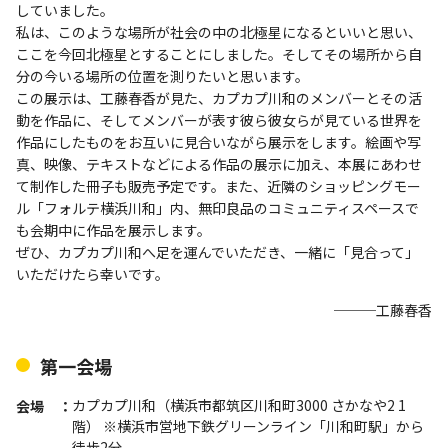
していました。
私は、このような場所が社会の中の北極星になるといいと思い、
ここを今回北極星とすることにしました。そしてその場所から自
分の今いる場所の位置を測りたいと思います。
この展示は、工藤春香が見た、カプカプ川和のメンバーとその活
動を作品に、そしてメンバーが表す彼ら彼女らが見ている世界を
作品にしたものをお互いに見合いながら展示をします。絵画や写
真、映像、テキストなどによる作品の展示に加え、本展にあわせ
て制作した冊子も販売予定です。また、近隣のショッピングモー
ル「フォルテ横浜川和」内、無印良品のコミュニティスペースで
も会期中に作品を展示します。
ぜひ、カプカプ川和へ足を運んでいただき、一緒に「見合って」
いただけたら幸いです。
───工藤春香
第一会場
カプカプ川和（横浜市都筑区川和町3000 さかなや2 1
会場
階） ※横浜市営地下鉄グリーンライン「川和町駅」から
徒歩2分