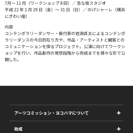
7月～ 11 月（ワークショップ 8 回）／ 急な坂スタジオ
平成 22 年 1 月 29 日（金）～ 31 日（日）／ のげシャーレ（横浜
にぎわい座）
内容
コンテンポラリーダンサー・振付家の岩淵貞太によるコンテンポ
ラリーダンスの今日的在り方や、作品・アーティストと観客との
コミュニケーションを探るプロジェクト。公演に向けてワークシ
ョップを行い、作品創作の発想段階から完成までを様々な形で公
開した。
アーツコミッション・ヨコハマについて
事業紹介
助成