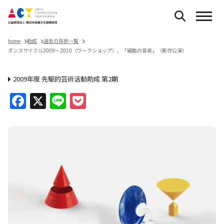
home
助成
過去の採択一覧
ダンスサイクル2009－2010（ワークショップ）、「細胞の音楽」（新作公演）
2009年度 先駆的芸術活動助成 第2期
Facebook
X
Line
Pocket