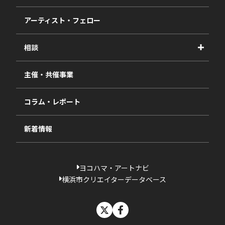
事業報告書
2027年度
アーティスト・フェロー
2026年度
相談
2025年度
視察・ヒアリング・研究
2024年度
主催・共催事業
相談依頼フォーム
2023年度
コラム・レポート
過去の採択一覧
新着情報
ヨコハマ・アートナビ
横浜市クリエイターデータベース
X
facebook