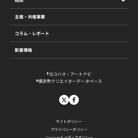
相談
2025年度
視察・ヒアリング・研究
2024年度
主催・共催事業
相談依頼フォーム
2023年度
コラム・レポート
過去の採択一覧
新着情報
ヨコハマ・アートナビ
横浜市クリエイターデータベース
X
facebook
サイトポリシー
プライバシーポリシー
ソーシャルメディアポリシー