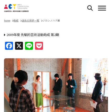
home
助成
過去の採択一覧
ジカンノハナ展
2009年度 先駆的芸術活動助成 第2期
Facebook
X
Line
Pocket