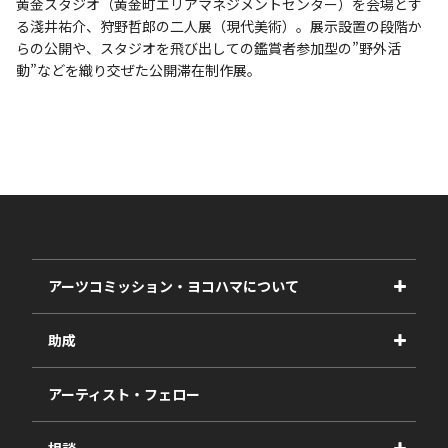
黄金スタジオ（黄金町エリアマネジメントセンター）を会場とす
る淺井祐介、狩野哲郎の二人展（現代美術）。展示設置の段階か
らの公開や、スタジオを飛び出しての鑑賞者参加型の”野外活
動”などを織り交ぜた公開滞在制作展。
アーツコミッション・ヨコハマについて
事業紹介
助成
事業報告書
2027年度
アーティスト・フェロー
2026年度