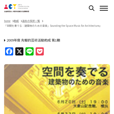
home
助成
過去の採択一覧
「空間を奏でる：建築物のための音楽」Sounding the Space:Music for Architecture』
2009年度 先駆的芸術活動助成 第1期
Facebook
X
Line
Pocket