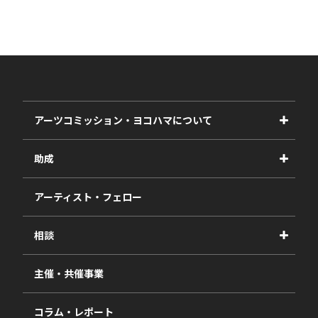
アーツコミッション・ヨコハマについて
事業紹介
助成
事業報告書
2027年度
アーティスト・フェロー
2026年度
相談
2025年度
視察・ヒアリング・研究
2024年度
主催・共催事業
相談依頼フォーム
2023年度
コラム・レポート