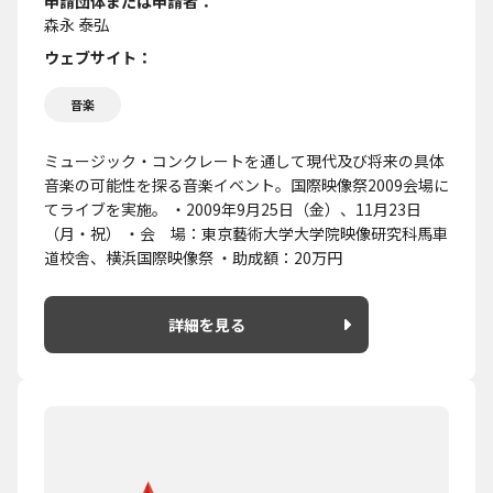
申請団体または申請者
森永 泰弘
ウェブサイト
音楽
ミュージック・コンクレートを通して現代及び将来の具体
音楽の可能性を探る音楽イベント。国際映像祭2009会場に
てライブを実施。 ・2009年9月25日（金）、11月23日
（月・祝） ・会 場：東京藝術大学大学院映像研究科馬車
道校舎、横浜国際映像祭 ・助成額：20万円
詳細を見る