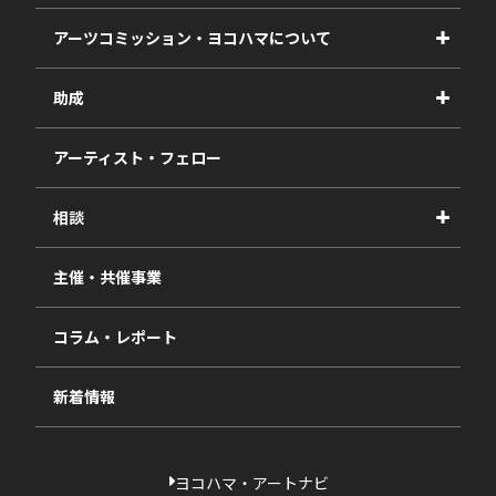
アーツコミッション・ヨコハマについて
事業紹介
助成
事業報告書
2027年度
アーティスト・フェロー
2026年度
相談
2025年度
視察・ヒアリング・研究
2024年度
主催・共催事業
相談依頼フォーム
2023年度
コラム・レポート
過去の採択一覧
新着情報
ヨコハマ・アートナビ