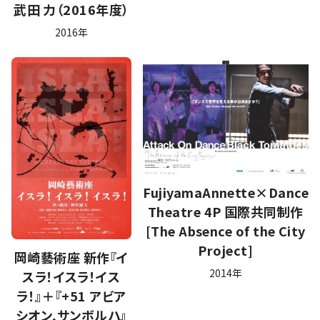
武田 力（2016年度）
2016年
FujiyamaAnnette×Dance
Theatre 4P 国際共同制作
[The Absence of the City
Project]
岡崎藝術座 新作『イ
2014年
スラ！イスラ！イス
ラ！』＋『+51 アビア
シオン,サンボルハ』