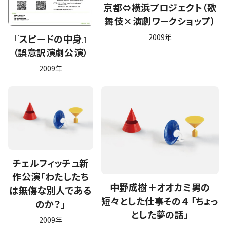
京都⇔横浜プロジェクト（歌
舞伎×演劇ワークショップ）
『スピードの中身』
2009年
（誤意訳演劇公演）
2009年
チェルフィッチュ新
作公演「わたしたち
中野成樹＋オオカミ男の
は無傷な別人である
短々とした仕事その４ 「ちょっ
のか？」
とした夢の話」
2009年