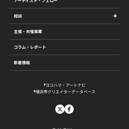
アーティスト・フェロー
2026年度
相談
2025年度
視察・ヒアリング・研究
2024年度
主催・共催事業
相談依頼フォーム
2023年度
コラム・レポート
過去の採択一覧
新着情報
ヨコハマ・アートナビ
横浜市クリエイターデータベース
X
facebook