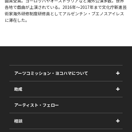
曲賞受賞。ヨーロッパやオーストラリアなど海外公演多数。世界
各地で戯曲が上演されている。2016年〜2017年まで文化庁新進芸
術家海外研修制度研修員としてアルゼンチン・ブエノスアイレス
に滞在した。
アーツコミッション・ヨコハマについて
事業紹介
助成
事業報告書
2027年度
アーティスト・フェロー
2026年度
相談
2025年度