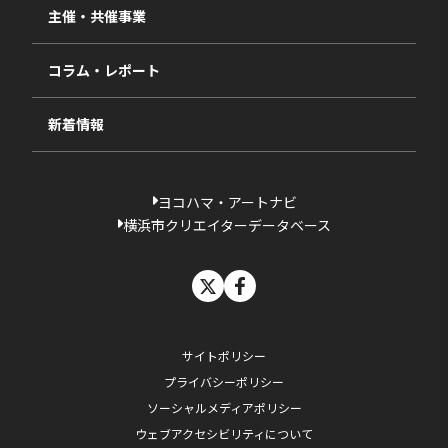
視察・ヒアリング・研究
2024年度
主催・共催事業
相談依頼フォーム
2023年度
コラム・レポート
過去の採択一覧
新着情報
ヨコハマ・アートナビ
横浜市クリエイターデータベース
X
facebook
サイトポリシー
プライバシーポリシー
ソーシャルメディアポリシー
ウェブアクセシビリティについて