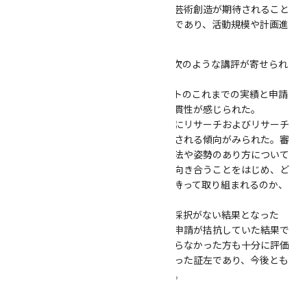
に優れた発想や独自性を有し、新たな芸術創造が期待されること
④実現性：計画および資金使途が明確であり、活動規模や計画進
行が妥当であること
今回の審査にあたって、審査員からは次のような講評が寄せられ
た。
採択者にかけては、総じてアーティストのこれまでの実績と申請
内容および活動のビジョンに明確な一貫性が感じられた。
また、結果として美術・舞台芸術ともにリサーチおよびリサーチ
を経た作品制作に取り組む申請が選出される傾向がみられた。審
査会では、リサーチ自身にかけての手法や姿勢のあり方について
も議論がなされ、例えば歴史や文化と向き合うことをはじめ、ど
のような意識で、また手法の具体性を持って取り組まれるのか、
といった点が精査された。
そして、今回は昨年と異なり満額での採択がない結果となった
が、これは昨年にも増して素晴らしい申請が拮抗していた結果で
もある。また、今回惜しくも採択とならなかった方も十分に評価
される点や可能性を期待される点があった証左であり、今後とも
継続して応募を検討していただきたい。