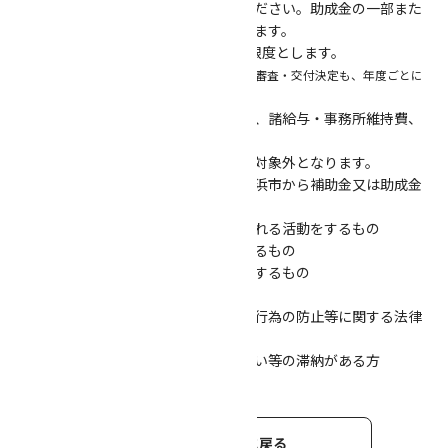
なくなった場合は、直ちに報告してください。助成金の一部また
は全額を返還していただく場合があります。
■同一申請者への交付は連続2か年を限度とします。
※但し、年度ごとに申請が必要です。また、審査・交付決定も、年度ごとに
行います。
■助成金は、交際費、接待費、飲食費、諸給与・事務所維持費、
生活費への使用はできません。
■次のいずれかに該当する経費は交付対象外となります。
①本助成要綱による助成金のほかに横浜市から補助金又は助成金
の交付を受けるもの
②政治的又は宗教的普及宣伝と認められる活動をするもの
③支出以上の収入が見込める活動をするもの
④公序良俗に反する恐れがある活動をするもの
■次に該当する人は申請できません。
①暴力団員等（暴力団員による不当な行為の防止等に関する法律
第22条に規定する暴力団をいう。）
②市税及び横浜市に対する債務の支払い等の滞納がある方
助成制度一覧に戻る