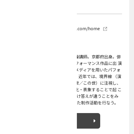
高山 玲子
ウェブサイト
https://decoyamadecoco.wixsite.com/home
演劇
プロジェクト
美術家・俳優・体メンテナンス体操講師。京都府出身。俳
優として数多くの舞台、映像、パフォーマンス作品に出 演
する。また同時に映像作品、各種メディアを用いたパフォ
ーミングアーツ作品の制作を行う。近年では、境界線 （演
者／観客・あなた／わたし・あの世／この世）に注視し、
これらの見えないラインを、可視化・表象することで起 こ
りうる認識のズレなど、"人の数だけ答えが違うことをみ
んなで面白がれること”を主軸とした制作活動を行なう。
詳細を見る