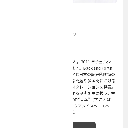
本間 メイ
ウェブサイト
https://www.meihomma.com/
美術
プロジェクト
アーティスト。1985 年東京都生まれ。2011 年チェルシー
芸術大学大学院ファインアーツ科修了。Back and Forth
Collective メンバー。インドネシアと日本の歴史的関係の
リサーチを基点に、社会・政治的な問題や多国間における
関係性を考察する映像作品やインスタレーションを発表。
近年は見過ごされがちな女性に関する歴史を主に扱う。主
なグループ展に 2018 年「つぎはぎの“言葉”（字 ことば
kata eweawea）」トーキョーアーツアンドスペース本
郷、TERATOTERA 祭り 2018 など。