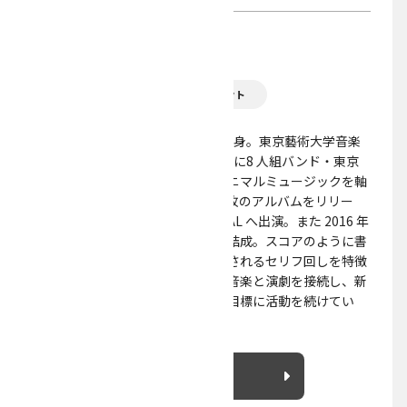
ウェブサイト
http://www.nukata.tokyo/
音楽
演劇
プロジェクト
作曲家・演出家。1992 年東京都出身。東京藝術大学音楽
学部音楽環境創造科卒業。2013 年に8 人組バンド・東京
塩麹を結成。ブレイクビーツとミニマルミュージックを軸
としたサウンドで、これまでに 2 枚のアルバムをリリー
ス。2018 年にFUJI ROCK FESTIVAL へ出演。また 2016 年
に演劇カンパニー・ヌトミックを結成。スコアのように書
かれた上演台本や、音楽的とも評されるセリフ回しを特徴
とする。クリエイションの根幹で音楽と演劇を接続し、新
たな観客／作品を生み出すことを目標に活動を続けてい
る。
詳細を見る