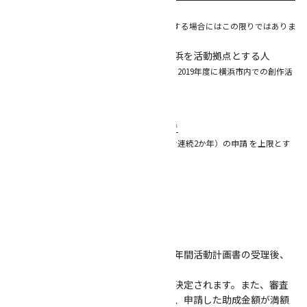
と。
（※ただし 2018 年 度に助成を受け、再申請する場合にはこの限りではありま
せん。
（３）横浜に在住・在学、もしくは横浜を活動拠点とする人
※2018 年度に横浜市内での活動実績を有し、2019年度に横浜市内での創作活
動が行える拠点があること
【助成期間】
2019年4月1日から2020年3月31日まで
※同一申請者の採択は 、計２回（初回を含む連続2か年）の申請 を上限とす
る。
２．助成内容
【資金支援】
上限 100 万円 ／年
※助成金は、採択直後に策定いただく年間活動計画書の受理後、
相談に応じて支払日を決定します。
※助成金の額は、事業予算の範囲内で決定されます。また、審査
の結果が助成金の額に反映されるため、申請した助成金額が満額