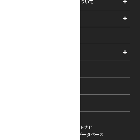
アーツコミッション・ヨコハマについて
事業紹介
助成
事業報告書
2027年度
アーティスト・フェロー
2026年度
相談
2025年度
視察・ヒアリング・研究
2024年度
主催・共催事業
相談依頼フォーム
2023年度
コラム・レポート
過去の採択一覧
新着情報
ヨコハマ・アートナビ
横浜市クリエイターデータベース