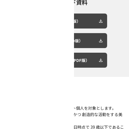
ダウンロード資料
申請書（PDF版）
申請書（WORD版）
別紙: 支出計画書（PDF版）
１．対象
【対象者】
以下の条件をすべて満たすアーティスト個人を対象とします。
（１）美術、舞台芸術の分野で継続的かつ 創造的な活動をする美
術家、劇作家、演出家、振付家
（２）
初回申請年度、2020 年 3 月 31 日時点で 39 歳以下であるこ