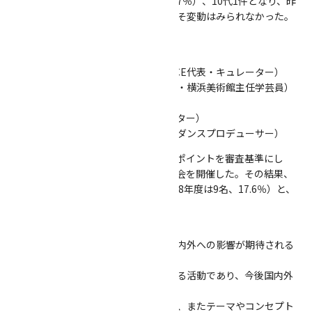
分布は30代31件(61％)、20代19件（37％）、10代1件となり、昨
年度応募における年齢分布とはおおよそ変動はみられなかった。
審査会は、4名のメンバーで構成した。
【美術】
窪田研二（KENJI KUBOTA ART OFFICE代表・キュレーター）
木村絵理子（横浜市芸術文化振興財団・横浜美術館主任学芸員）
【舞台芸術】
山口真樹子（国際交流基金アジアセンター）
中冨勝裕（横浜市芸術文化振興財団・ダンスプロデューサー）
選考にあたっては、下記４つの選考のポイントを審査基準にし
て、書類審査と面談審査を行い、審査会を開催した。その結果、
採択者は7名で、採択率は13.7％（2018年度は9名、17.6％）と、
昨年度以上に厳しい審査となった。
選考のポイント
①発信力：横浜から発信され、横浜市内外への影響が期待される
こと
②将来性：自身の芸術を広げる・深める活動であり、今後国内外
での活躍や発展が期待されること
③独創性：表現手法や形式および形態、またテーマやコンセプト