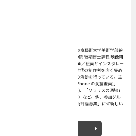
ウェブサイト
https://rintarofuse.com/
美術
プロジェクト
美術家。1994 年生まれ。2017 年東京藝術大学美術学部絵
画科(油画専攻)卒業。現在は同大学院 後期博士課程 映像研
究科(映像メディア学）に在籍。壁画／絵画とインスタレー
ションの制作をはじめとして、同世代の制作者を広く集め
て編纂する展覧会企画や批評などの活動を行っている。主
な展覧会企画に「iphone mural(iPhone の洞窟壁画)」
（2016）、「新しい孤独」（2017)、「ソラリスの酒場」
（2018）、「孤独の地図」（2018）など。他、参加グル
ープ展多数。「第16回美術手帖芸術評論募集」に≪新しい
孤独≫で入選。
詳細を見る