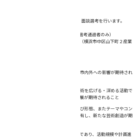
３．選考について
（１）選考方法
専門家からなる審査会にて書類 および 面談選考を行います。
一次選考：書類選考
面談日時：2019年5月中旬予定（一次選考通過者のみ）
場所：横浜市芸術文化振興財団事務局（横浜市中区山下町２産業
貿易センタービル）
（２）選考のポイント
①発信力：横浜から発信、横浜市内外への影響が期待され
るがこと
②将来性：自身の芸術自身の芸術を広げる・深める活動で
あり、今後国内外での活躍や発展が期待されること
③独創性：表現手法や形式および形態、またテーマやコン
セプトに優れた発想や独自性を有し、新たな芸術創造が期
待されること
④実現性：計画および資金使途が明確であり、活動規模や計画進