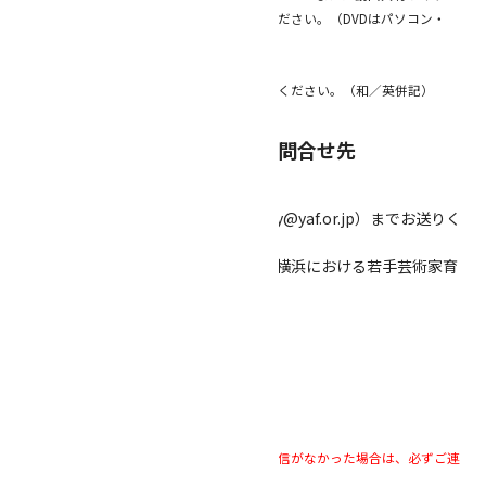
リンクを申請書に指定する方法で提出してください。（DVDはパソコン・
DVDプレイヤーで再生可能なもの）
④申請者の顔写真１点
※クレジットがある場合は合わせてお知らせください。（和／英併記）
５．申請書類の提出先・お問合せ先
①データの場合
電子メールにて、メールアドレス（acy@yaf.or.jp）までお送りく
ださい。
メールの件名を「文化芸術創造都市・横浜における若手芸術家育
成助成申請」としてください。
メール本文に
①申請者団体名もしくは個人名
②担当者名
③申請事業名
④電話番号
を明記してください。
※メール送信後、一週間以内に事務局から返信がなかった場合は、必ずご連
絡ください。