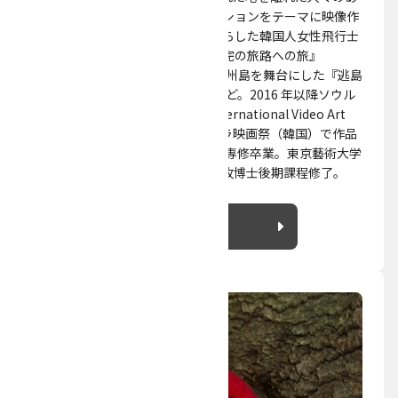
りようと移動の記憶、マイグレーションをテーマに映像作
品を制作。近作は戦前の日本に暮らした韓国人女性飛行士
の足取りを俳優と共にたどる『未完の旅路への旅』
（2017）、香港の離島、韓国の済州島を舞台にした『逃島
記（とうとうき）』（2019〜）など。2016 年以降ソウル
独立映 画祭（韓国）、Taiwan International Video Art
Exhibition（台湾）、ディアスポラ映画祭（韓国）で作品
上映。東京大 学文学部美学芸術学専修卒業。東京藝術大学
大学院映像研究科メディア映像専攻博士後期課程修了。
詳細を見る