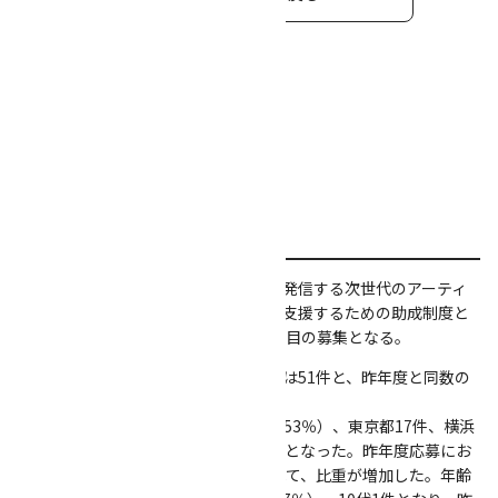
総評
【総評】
本助成は、横浜から世界に芸術文化を発信する次世代のアーティ
ストを育成し、そのキャリアアップを支援するための助成制度と
して2016年度より始まり、今回で４回目の募集となる。
応募状況については、今年度応募件数は51件と、昨年度と同数の
申請が寄せられた。
所在地別分布でみると、横浜市27件（53％）、東京都17件、横浜
市を除く神奈川県5件、その他地域2件となった。昨年度応募にお
ける横浜市在住者41％（21件）と比べて、比重が増加した。年齢