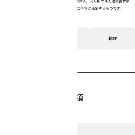
（注意事項）本制度は、3月に開催される横浜市会、公益財団法人横浜市芸術
文化振興財団理事会による承認をもって正式に予算が確定するものです。
募集要項
採択者
総評
報告書
募集要項