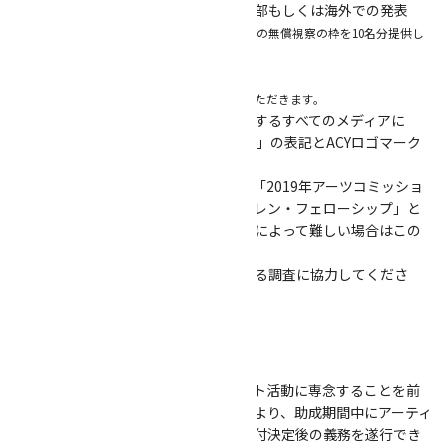
・作品の制作、並びに横浜市都心臨海部もしくは海外での発表
※市内発表に際しては、審査員及び関係者への無償視察の枠を10名分提供し
てください。
・作品集の制作・発信
※ACY事務局等保存分として10部をご提供いただきます。
（５）助成対象経費となる活動が発行するすべてのメディアに
「助成 アーツコミッション・ヨコハマ」の表記とACYロゴマーク
を掲示してください。
（６）アーティストプロフィール「に「2019年アーツコミッショ
ン・ヨコハマクリエイティブ・チルドレン・フェローシップ」と
記載してください。ただし、字数制限によって難しい場合はこの
限りではありません。
（７） ACYが実施する当制度にかかわる調査に協力してくださ
い。
７．留意事項
本助成では、助成期間中はアーティスト活動に専念することを前
提としています。やむを得ない事情により、助成期間中にアーティ
スト活動を休止または停止したり、交付決定後の義務を遂行でき