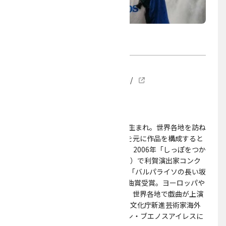
神里 雄大
ウェブサイト
https://okazaki-art-theatre.com/
演劇
プロジェクト
作家、舞台演出家。1982年ペルー生まれ。世界各地を訪ね
歩き、出会った人々から聞いた話を元に作品を構成すると
いう執筆スタイルを採用している。2006年「しっぽをつか
まれた欲望」（作：パブロ=ピカソ）で利賀演出家コンク
ール最優秀演出家賞受賞。2018年「バルパライソの長い坂
をくだる話」で第62回岸田國士戯曲賞受賞。ヨーロッパや
オーストラリアなど海外公演多数。世界各地で戯曲が上演
されている。2016年〜2017年まで文化庁新進芸術家海外
研修制度研修員としてアルゼンチン・ブエノスアイレスに