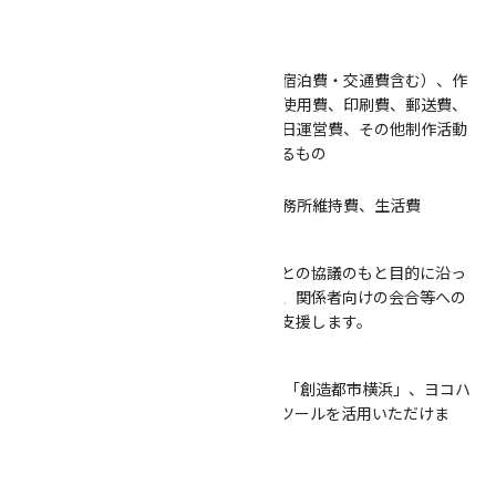
交付されるとは限りません。
＜対象経費＞
出演料、企画料、調査にかかる費用（宿泊費・交通費含む）、作
品制作にかかる資材費・機材費、会場使用費、印刷費、郵送費、
保険料など事務費、著作権料、事業当日運営費、その他制作活動
にあたって必要な経費として認められるもの
＜対象経費外＞
交際費、接待費、飲食費、諸給与、事務所維持費、生活費
【人的支援】
キャリア形成に寄与すべく、フェローとの協議のもと目的に沿っ
た人材のマッチングを行います。また、関係者向けの会合等への
参加を促すなど、ネットワーキングを支援します。
【広報支援】
チラシ等広報物の配架、WEBマガジン「創造都市横浜」、ヨコハ
マ・アートナビなど、財団が持つ広報ツールを活用いただけま
す。