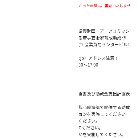
※事務局からの受取に関する返信メールがなかった申請は、審査いたしませ
ん。
②郵送・持ち込みの場合
【宛名】公益財団法人横浜市芸術文化振興財団 アーツコミッシ
ョン・ヨコハマ 創造都市横浜における若手芸術家育成助成 係
【住所】〒231-0023 横浜市中区山下町2 産業貿易センタービル1
階
TEL 045-221-0212 EMAIL acy@yaf.or.jp←アドレス注意！
【持ち込みの場合の営業時間】平日 9:00～17:00
６．助成交付決定後の義務
（１）交付決定後速やかに年間活動計画書及び助成金支出計画表
を策定・提出してください。
（２）年度中間期及び年度末に横浜市都心臨海部で開催する助成
報告会にて活動報告のプレゼンテーションを実施してください。
また、年度末に助成報告書を提出してください。
（３）ACYが招集する会議等に出席してください。
（４）助成年度期間中に以下のいずれかを実施してください。