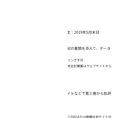
行が妥当であること
４．申請
（１）申請期間
2019年4月22日(月)必着 ※採択決定予定：2019年5月末日
（２）申請方法
所定の申請書に必要事項を記入し、下記の書類を添えて、データ
もしくは印刷物にてご提出ください。
※印刷物の場合はホチキス止め不可、ファイリング不可
※提出書類は返却しません。申請書・助成金支出計画書はウェブサイトから
ダウンロードしてください。
【提出書類】
①申請書・助成金支出計画書
②自作について新聞、雑誌、ウェブサイトなどで第三者から批評
されたもの（任意提出）
③簡単なポートフォリオ
※紙で提出の場合A4×5枚以内
※舞台芸術分野で応募の場合は必ず映像としてDVDまたは動画共有サイトの