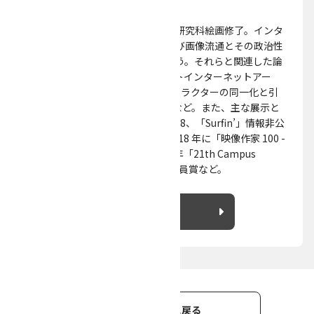
美術家。東京藝術大学大学院美術研究科絵画修了。インタ
ーネット以降における美術、および画像流通とその政治性
についてを主題に制作と研究を行う。それらと関連した論
考として「水色のぷにぷに - ポストインターネットアー
ト」（Massage, 2019- ）、「キャラクターの同一化と引
き剥がし」（Vindr vol.6, 2018）など。また、主な展示と
して「MASAMUNE」website, 2018、「Surfin’」情報非公
開, 2017 など。主な受賞として 2018 年に「映像作家 100 -
NEWAWARDS」にて大賞、2016 年「21th Campus
genius award」にて谷口暁彦評価員賞など。
詳細を見る
助成制度一覧に戻る