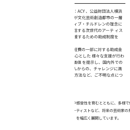
アーツコミッション・ヨコハマ（略称：ACY 、公益財団法人横浜
市芸術文化振興財団運営）は、横浜市が文化芸術創造都市の一層
の推進を図るべく展開するクリエイティブ・チルドレンの理念に
基づき、横浜から世界に芸術文化を発信する次世代のアーテ ィス
ok
トを育成し、そのキャリアアップを支援するための助成制度を
2016年度より実施しています。
フェローに選出されると、年間の活動経費の一部に対する助成金
および ACY を通じた横浜での活動を中心とした 様々な支援が行わ
れます。アートを通じて社会に新たな価値 を提示し、国内外での
活躍を目指す若手アーティストの皆さんからの、チャレンジに満
ちたご応募をお待ちしてい ます。申請方法など、ご不明な点につ
いてはお気軽にご相談ください。
(*)「クリエイティブ・チルドレン」とは
横浜市では、子どもたちの豊かな創造性や感受性を育むとともに、多様で
に、その担い手となる才能豊かな新進アーティストなど、将来の芸術家の
世代育成（クリエイティブ・チルドレン）を幅広く展開しています。