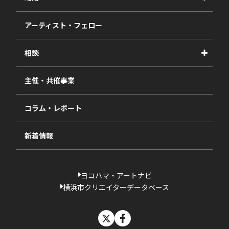
事業報告書
2027年度
アーティスト・フェロー
2026年度
相談
2025年度
視察・ヒアリング・研究
2024年度
主催・共催事業
相談依頼フォーム
2023年度
コラム・レポート
過去の採択一覧
新着情報
ヨコハマ・アートナビ
横浜市クリエイターデータベース
X
facebook