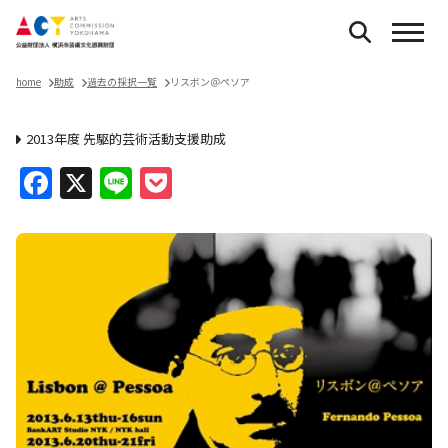
home
助成
過去の採択一覧
リスボン＠ペソア
2013年度 先駆的芸術活動支援助成
Facebook
X
Line
Pocket