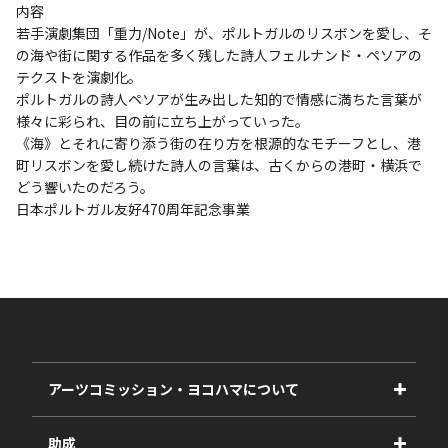
内容
若手演劇集団「重力/Note」が、ポルトガルのリスボンを愛し、そ
の海や街に関する作品を多く残した詩人フェルナンド・ペソアの
テクストを演劇化。
ポルトガルの詩人ペソアが生み出した知的で情感に満ちた言葉が
様々に彩られ、目の前に立ち上がっていった。
《海》とそれに寄り添う街の在り方を根源的なモチーフとし、港
町リスボンを愛し続けた詩人の言葉は、古くからの港町・横浜で
どう響いたのだろう。
日本ポルトガル友好470周年記念事業
アーツコミッション・ヨコハマについて
事業紹介
助成