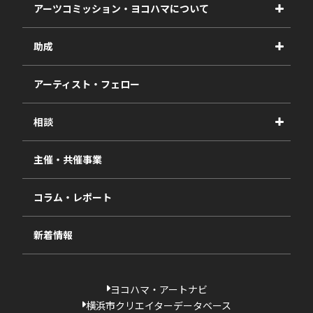
アーツコミッション・ヨコハマについて
事業紹介
助成
事業報告書
2027年度
アーティスト・フェロー
2026年度
相談
2025年度
視察・ヒアリング・研究
2024年度
主催・共催事業
相談依頼フォーム
2023年度
コラム・レポート
過去の採択一覧
新着情報
ヨコハマ・アートナビ
横浜市クリエイターデータベース