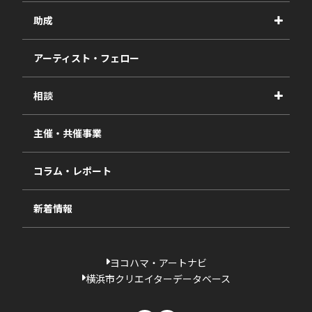
事業紹介
助成
事業報告書
2027年度
アーティスト・フェロー
2026年度
相談
2025年度
視察・ヒアリング・研究
2024年度
主催・共催事業
相談依頼フォーム
2023年度
コラム・レポート
過去の採択一覧
新着情報
ヨコハマ・アートナビ
横浜市クリエイターデータベース