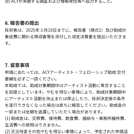
(8) ACYが実施する調査および情報発信等へ協力すること。
6. 報告書の提出
採択者は、2025年３月10日までに、報告書（様式1）及び助成対
象経費に関わる領収書等を添付した収支決算書を提出いただきま
す。
7. 留意事項
申請にあたっては、ACYアーティスト・フェローシップ助成 交付
要綱を必ずご一読ください。
本助成では、助成対象期間中はアーティスト活動に専念すること
を前提としています。やむを得ない事情により、助成対象期間中
にアーティスト活動を休止または停止したり、採択決定後の条件
を遂行できなくなった場合は直ちに報告してください。助成金の
一部または全額を返還していただく場合があります。
(1) 助成金は、交際費、接待費、飲食費、諸給与・事務所維持費、
生活費への使用はできません。
(2) 天災地変その他やむを得ない事情によって、予定された申請活