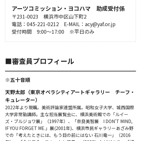
アーツコミッション・ヨコハマ 助成受付係
〒231-0023 横浜市中区山下町2
電話：045-221-0212 E-MAIL：acy@yaf.or.jp
受付時間 9:00～17:00 ※平日のみ
■審査員プロフィール
※五十音順
天野太郎（東京オペラシティアートギャラリー チーフ・
キュレーター）
2022年より現職。美術評論家連盟所属。昭和女子大学、城西国際
大学非常勤講師。主な担当展覧会に、横浜美術館での「ルイー
ズ・ブルジョワ展」（1997年）、「奈良美智展 I DON’T MIND,
IF YOU FORGET ME.」展(2001年)、横浜市民ギャラリーあざみ野
での「考えたときには、もう目の前にはない 石川竜一」（2016