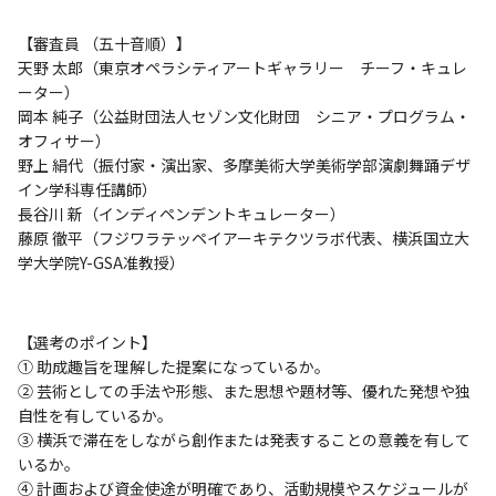
【審査員 （五十音順）】
天野 太郎（東京オペラシティアートギャラリー チーフ・キュレ
ーター）
岡本 純子（公益財団法人セゾン文化財団 シニア・プログラム・
オフィサー）
野上 絹代（振付家・演出家、多摩美術大学美術学部演劇舞踊デザ
イン学科専任講師）
長谷川 新（インディペンデントキュレーター）
藤原 徹平（フジワラテッペイアーキテクツラボ代表、横浜国立大
学大学院Y-GSA准教授）
【選考のポイント】
① 助成趣旨を理解した提案になっているか。
② 芸術としての手法や形態、また思想や題材等、優れた発想や独
自性を有しているか。
③ 横浜で滞在をしながら創作または発表することの意義を有して
いるか。
④ 計画および資金使途が明確であり、活動規模やスケジュールが