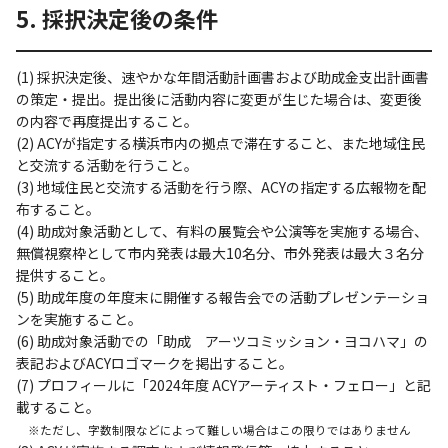
5. 採択決定後の条件
(1) 採択決定後、速やかな年間活動計画書および助成金支出計画書
の策定・提出。提出後に活動内容に変更が生じた場合は、変更後
の内容で再度提出すること。
(2) ACYが指定する横浜市内の拠点で滞在すること、また地域住民
と交流する活動を行うこと。
(3) 地域住民と交流する活動を行う際、ACYの指定する広報物を配
布すること。
(4) 助成対象活動として、有料の展覧会や公演等を実施する場合、
無償視察枠として市内発表は最大10名分、市外発表は最大３名分
提供すること。
(5) 助成年度の年度末に開催する報告会での活動プレゼンテーショ
ンを実施すること。
(6) 助成対象活動での「助成 アーツコミッション・ヨコハマ」の
表記およびACYロゴマークを掲出すること。
(7) プロフィールに「2024年度 ACYアーティスト・フェロー」と記
載すること。
※ただし、字数制限などによって難しい場合はこの限りではありません