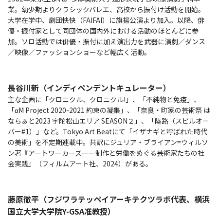
業。幼少期よりクラシックバレエ、高校から振付け活動を開始。
大学在学中、劇団快快（FAIFAI）に旗揚公演より加入。以降、俳
優・振付家として同団体の国内外における活動のほとんどに参
加。ソロ活動では俳優・振付に加え演出力を武器に演劇／ダンス
／映像／ファッションショーなど幅広く活動。
長谷川新（インディペンデントキュレーター）
主な企画に「クロニクル、クロニクル!」、「不純物と免疫」、
「αM Project 2020-2021 約束の凝集」、「奈良・町家の芸術祭 は
ならぁと2023 宇陀松山エリア SEASON２」、「陸路（スピルオー
バー#1）」など。Tokyo Art Beatにて「イザナギと呼ばれた時代
の美術」を不定期連載中。共訳にジュリア・ブライアン=ウィルソ
ン著『アートワーカーズーー制作と労働をめぐる芸術家たちの社
会実践』（フィルムアート社、2024）がある。
藤原徹平（フジワラテッペイアーキテクツラボ代表、横浜
国立大学大学院Y-GSA准教授）