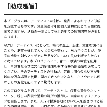
【助成趣旨】
本プログラムは、アーティストの創作、発表によるキャリア形成
を支援するものです。資金使途は年間個人活動に応じて自由に提
案できますが、活動の一環として横浜各地での短期滞在が必要と
なります。
ACYは、アーティストにとって、横浜の風土、歴史、文化を調べる
ことや、滞在を通じて人々と会話を交わし、触れ合うことが、作
品の成熟や創作アイデアの発見などにおいて良い影響をもたらす
と考えています。本プログラムにて、都市・横浜の環境を応用
し、卓越性ならびに文化的多様性を有する芸術的価値を追求して
ください。そのアーティストの行動が、芸術に関心のない方が地
域の身近な場所で芸術に関わるきっかけとなり、ささやかでも何
かしらの変化を起こすよう期待します。
このプログラムを通じて、アーティストは、必要な資金やネット
ワーク、新しい表現や活動の場所の獲得し、自身のキャリアアッ
プを目指します。また、ACYは横浜各地において人を惹きつける新
たな価値創造を目指し、地域の文化の多層化と複合化に取り組み