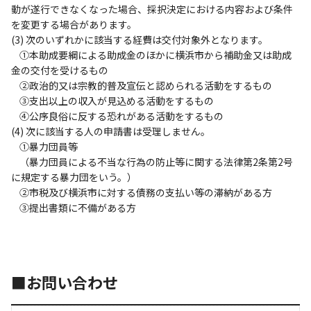
動が遂行できなくなった場合、採択決定における内容および条件
を変更する場合があります。
(3) 次のいずれかに該当する経費は交付対象外となります。
①本助成要綱による助成金のほかに横浜市から補助金又は助成
金の交付を受けるもの
②政治的又は宗教的普及宣伝と認められる活動をするもの
③支出以上の収入が見込める活動をするもの
④公序良俗に反する恐れがある活動をするもの
(4) 次に該当する人の申請書は受理しません。
①暴力団員等
（暴力団員による不当な行為の防止等に関する法律第2条第2号
に規定する暴力団をいう。）
②市税及び横浜市に対する債務の支払い等の滞納がある方
③提出書類に不備がある方
■お問い合わせ