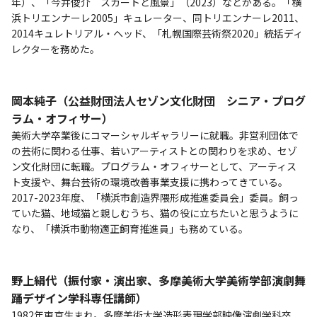
年）、「今井俊介 スカートと風景」（2023）などがある。「横
浜トリエンナーレ2005」キュレーター、同トリエンナーレ2011、
2014キュレトリアル・ヘッド、「札幌国際芸術祭2020」統括ディ
レクターを務めた。
岡本純子（公益財団法人セゾン文化財団 シニア・プログ
ラム・オフィサー）
美術大学卒業後にコマーシャルギャラリーに就職。非営利団体で
の芸術に関わる仕事、若いアーティストとの関わりを求め、セゾ
ン文化財団に転職。プログラム・オフィサーとして、アーティス
ト支援や、舞台芸術の環境改善事業支援に携わってきている。
2017-2023年度、「横浜市創造界隈形成推進委員会」委員。飼っ
ていた猫、地域猫と親しむうち、猫の役に立ちたいと思うように
なり、「横浜市動物適正飼育推進員」も務めている。
野上絹代（振付家・演出家、多摩美術大学美術学部演劇舞
踊デザイン学科専任講師）
1982年東京生まれ。多摩美術大学造形表現学部映像演劇学科卒