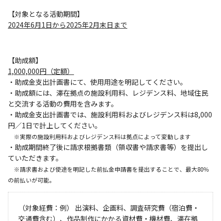
【対象となる活動期間】
2024
年6月1日から2025年2月末日まで
【助成額】
1,000,000
円
（定額）
・助成金支出計画書にて、使用用途を明記してください。
・助成額には、滞在拠点の施設利用料、レジデンス料、地域住民
と交流する活動の費用を含みます。
・助成金支出計画書では、施設利用料およびレジデンス料は8,000
円／1日で計上してください。
※実際の施設利用料およびレジデンス料は拠点によって変動します
・助成期間終了後に請求根拠書類（領収書や請求書等）を提出し
ていただきます。
※請求書および使途を明記した前払金申請書を提出することで、最大80％
の前払いが可能。
（対象経費：例） 出演料、企画料、調査研究費（宿泊費・
交通費含む）、作品制作にかかる資材費・機材費、滞在拠