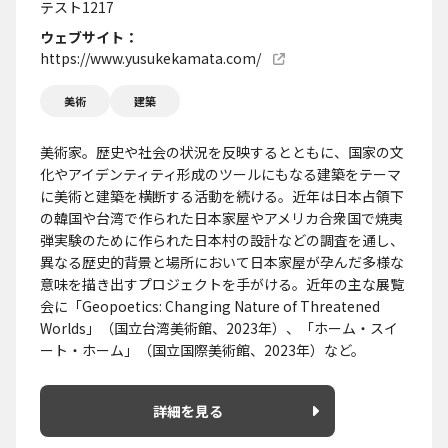
テスト1217
ウェブサイト
https://www.yusukekamata.com/
美術
建築
美術家。歴史や社会の状況を反映するとともに、国家の文
化やアイデンティティ形成のツールにもなる建築をテーマ
に美術と建築を横断する活動を続ける。近年は日本占領下
の韓国や台湾で作られた日本家屋やアメリカ合衆国で焼夷
弾実験のために作られた日本村の設計などの調査を通し、
異なる歴史的背景と場所において日本家屋が孕んだ多様な
意味を描き出すプロジェクトを手がける。近年の主な展覧
会に「Geopoetics: Changing Nature of Threatened
Worlds」（国立台湾美術館、2023年）、「ホーム・スイ
ート・ホーム」（国立国際美術館、2023年）など。
詳細を見る