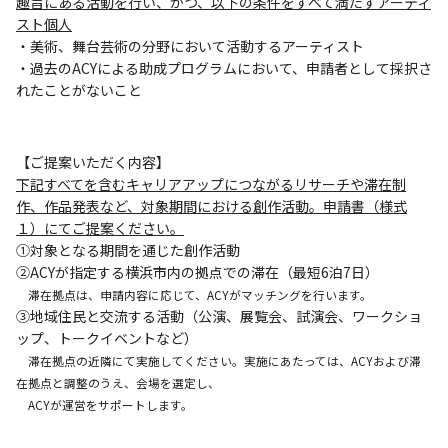
趣旨にある活動を行い、かつ、以下の条件をすべて満たすアーティ
スト個人
・美術、舞台芸術の分野において活動するアーティスト
・過去のACYによる助成プログラムにおいて、申請者として採択さ
れたことがないこと
【ご提案いただく内容】
下記すべてを含むキャリアアップにつながるリサーチや滞在制
作、作品発表など、対象期間における創作活動。申請書（様式
１）にてご提案ください。
①対象となる期間を通じた創作活動
②ACYが指定する横浜市内の拠点での滞在（最短6泊7日）
滞在拠点は、申請内容に応じて、ACYがマッチングを行います。
③地域住民と交流する活動（公演、展覧会、試演会、ワークショ
ップ、トークイベントなど）
滞在拠点の近隣にて実施してください。実施にあたっては、ACYおよび滞
在拠点と調整のうえ、会場を選定し、
ACYが運営をサポートします。