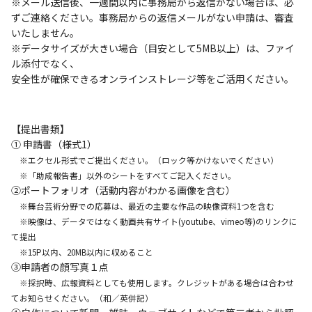
※メール送信後、一週間以内に事務局から返信がない場合は、必
ずご連絡ください。事務局からの返信メールがない申請は、審査
いたしません。
※データサイズが大きい場合（目安として5MB以上）は、ファイ
ル添付でなく、
安全性が確保できるオンラインストレージ等をご活用ください。
【提出書類】
① 申請書（様式1）
※エクセル形式でご提出ください。（ロック等かけないでください）
※「助成報告書」以外のシートをすべてご記入ください。
②ポートフォリオ（活動内容がわかる画像を含む）
※舞台芸術分野での応募は、最近の主要な作品の映像資料1つを含む
※映像は、データではなく動画共有サイト(youtube、vimeo等)のリンクに
て提出
※15P以内、20MB以内に収めること
③申請者の顔写真１点
※採択時、広報資料としても使用します。クレジットがある場合は合わせ
てお知らせください。（和／英併記）