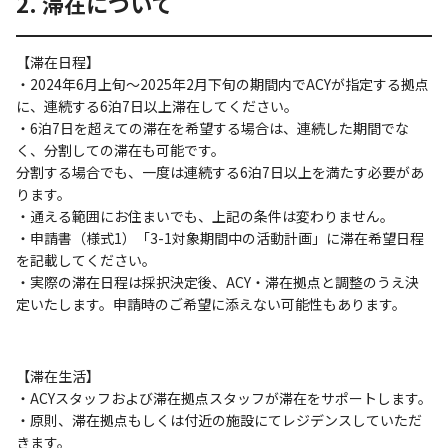
2. 滞在について
【滞在日程】
・2024年6月上旬～2025年2月下旬の期間内でACYが指定する拠点
に、連続する6泊7日以上滞在してください。
・6泊7日を超えての滞在を希望する場合は、連続した期間でな
く、分割しての滞在も可能です。
分割する場合でも、一度は連続する6泊7日以上を満たす必要があ
ります。
・通える範囲にお住まいでも、上記の条件は変わりません。
・申請書（様式1）「3-1対象期間中の活動計画」に滞在希望日程
を記載してください。
・実際の滞在日程は採択決定後、ACY・滞在拠点と調整のうえ決
定いたします。申請時のご希望に添えない可能性もあります。
【滞在生活】
・ACYスタッフおよび滞在拠点スタッフが滞在をサポートします。
・原則、滞在拠点もしくは付近の施設にてレジデンスしていただ
きます。