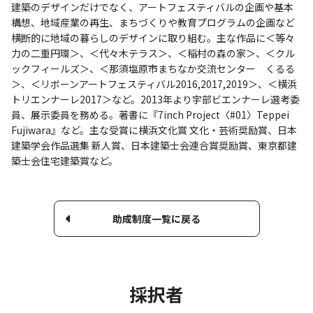
建築のデザインだけでなく、アートフェスティバルの企画や基本
構想、地域産業の再生、まちづくりや教育プログラムの企画など
横断的に地域の暮らしのデザインに取り組む。主な作品に＜等々
力の二重円環＞、＜代々木テラス＞、＜稲村の森の家＞、＜クル
ックフィールズ＞、＜那須塩原市まちなか交流センター くるる
＞、＜リボーンアートフェスティバル2016,2017,2019＞、＜横浜
トリエンナーレ2017＞など。2013年より宇部ビエンナーレ選考委
員、展示委員を務める。著書に『7inch Project〈#01〉Teppei
Fujiwara』など。主な受賞に横浜文化賞 文化・芸術奨励賞、日本
建築学会作品選集 新人賞、日本建築士会連合賞奨励賞、東京都建
築士会住宅建築賞など。
助成制度一覧に戻る
採択者