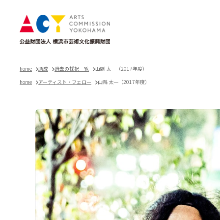
home
助成
過去の採択一覧
山縣 太一（2017年度）
home
アーティスト・フェロー
山縣 太一（2017年度）