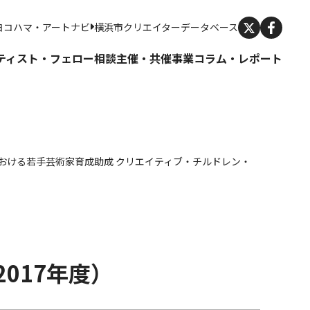
X
ヨコハマ・アートナビ
横浜市クリエイターデータベース
ティスト・フェロー
相談
主催・共催事業
コラム・レポート
浜における若手芸術家育成助成 クリエイティブ・チルドレン・
k
e
ocket
2017年度）