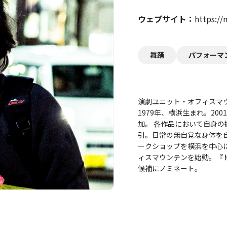
ウェブサイト
https:/
舞踊
パフォーマ
演劇ユニット・オフィスマ
1979年、横浜生まれ。2
加。 各作品において自身
引。日常の無自覚な身体を
ークショップを横浜を中心に
ィスマウンテンを始動。『ド
候補にノミネート。