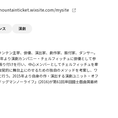
/mountainticket.wixsite.com/mysite
ンス
演劇
ウンテン主宰、俳優、演出家、劇作家、振付家、ダンサー。
001年より演劇カンパニー・チェルフィッチュに俳優として参
の振り付けを行い、中心メンバーとしてチェルフィッチュを牽
自覚的に舞台上にのせるための独自のメソッドを考案し、ワ
行う。2015年より自身の作・演出する演劇ユニット・オフ
ッグマンノーライフ』(2016)が第61回岸田國士戯曲賞最終