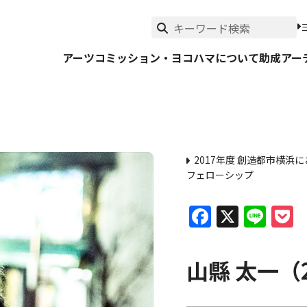
アーツコミッション・ヨコハマについて
助成
アー
2017年度 創造都市横
フェローシップ
Faceboo
X
Lin
P
山縣 太一（