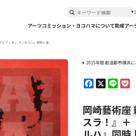
アーツコミッション・ヨコハマについて
助成
アー
 アビアシオン,サンボルハ』同時上演
2015年度 創造都市横浜
Faceboo
X
Lin
P
岡崎藝術座
スラ！』＋『
ルハ』同時