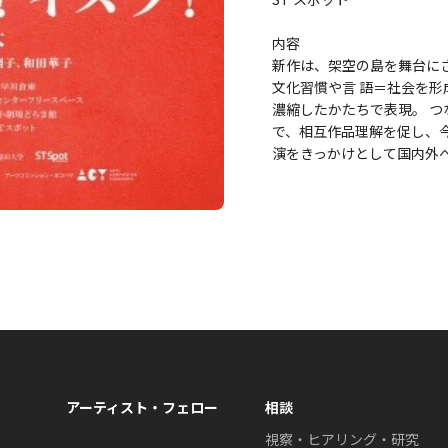
内容
新作は、架空の島を舞台に
文化習慣や言 語＝社会を
濃縮したかたちで表現。 つ
で、相互作品理解を促し、今後
演をきっかけとして国内外へ
アーティスト・フェロー
相談
視察・ヒアリング・研究