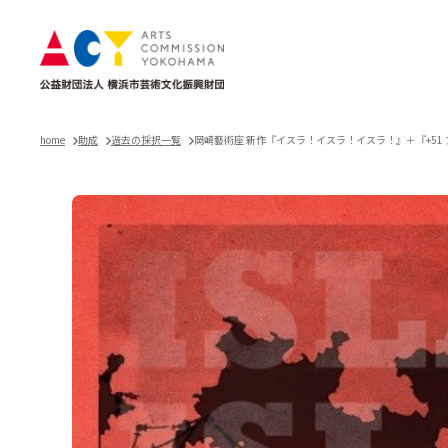
home
助成
過去の採択一覧
岡崎藝術座 新作『イスラ！イスラ！イスラ！』＋『+51