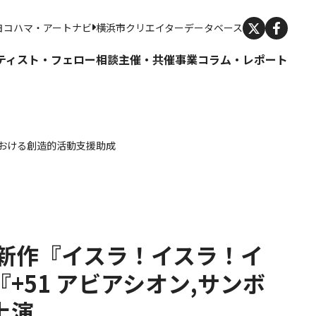
X
ヨコハマ・アートナビ
横浜市クリエイターデータベース
ティスト・フェロー
相談
主催・共催事業
コラム・レポート
における創造的活動支援助成
k
e
ocket
 新作『イスラ！イスラ！イ
+51 アビアシオン,サンボ
上演