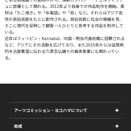
ュに俳優として関わる。2012年より自身での作品制作を開始。素
材は「たこ焼き」や「糸電話」や「街」など。それらはアジア各
地の民俗芸能をもとに創作される。民俗芸能に社会の端緒を見、
そこに現代を反映して観客一人ひとりと思考する作品を制作して
いる。
近年はフィリピン・Karnabal、中国・明当代美術館に招聘される
など、アジアにその活動を広げており、また2015年からは滋賀県
朽木古屋集落に伝わる六斎念仏踊りの継承事業にも関わってい
る。
アーツコミッション・ヨコハマについて
事業紹介
助成