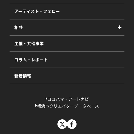
事業報告書
2027年度
アーティスト・フェロー
2026年度
相談
2025年度
視察・ヒアリング・研究
2024年度
主催・共催事業
相談依頼フォーム
2023年度
コラム・レポート
過去の採択一覧
新着情報
ヨコハマ・アートナビ
横浜市クリエイターデータベース
X
facebook