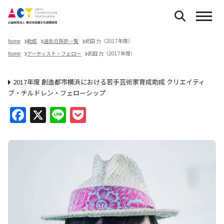
home
助成
過去の採択一覧
武田 力（2017年度）
home
アーティスト・フェロー
武田 力（2017年度）
2017年度 創造都市横浜における若手芸術家育成助成 クリエイティ
ブ・チルドレン・フェローシップ
Facebook
X
Line
Pocket