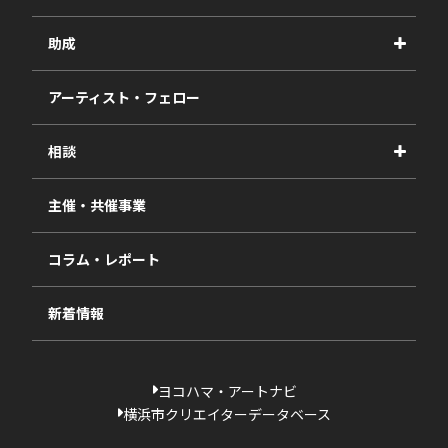
事業紹介
助成
事業報告書
2027年度
アーティスト・フェロー
2026年度
相談
2025年度
視察・ヒアリング・研究
2024年度
主催・共催事業
相談依頼フォーム
2023年度
コラム・レポート
過去の採択一覧
新着情報
ヨコハマ・アートナビ
横浜市クリエイターデータベース