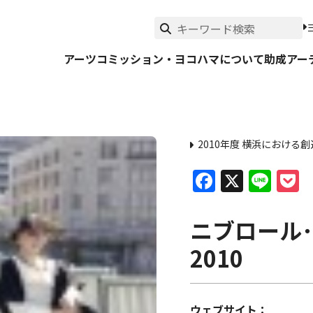
アーツコミッション・ヨコハマについて
助成
アー
2010年度 横浜におけ
Faceboo
X
Lin
P
ニブロール･
2010
ウェブサイト