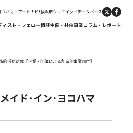
X
ヨコハマ・アートナビ
横浜市クリエイターデータベース
ティスト・フェロー
相談
主催・共催事業
コラム・レポート
る創造的活動助成【企業・団体による創造的事業部門】
k
e
ocket
メイド･イン･ヨコハマ