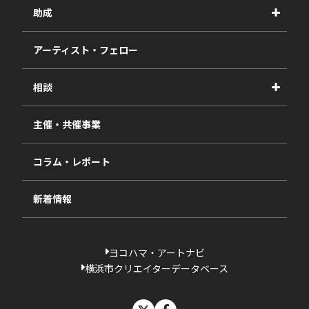
事業紹介
助成
事業報告書
2027年度
アーティスト・フェロー
2026年度
相談
2025年度
視察・ヒアリング・研究
2024年度
主催・共催事業
相談依頼フォーム
2023年度
コラム・レポート
過去の採択一覧
新着情報
ヨコハマ・アートナビ
横浜市クリエイターデータベース
X
facebook