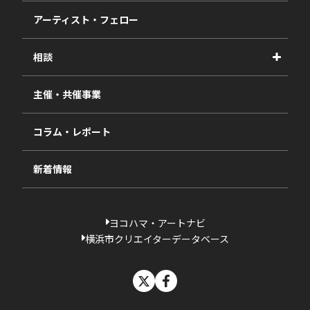
事業報告書
2027年度
アーティスト・フェロー
2026年度
相談
2025年度
視察・ヒアリング・研究
2024年度
主催・共催事業
相談依頼フォーム
2023年度
コラム・レポート
過去の採択一覧
新着情報
ヨコハマ・アートナビ
横浜市クリエイターデータベース
X
facebook