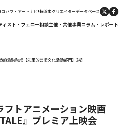
X
ヨコハマ・アートナビ
横浜市クリエイターデータベース
ティスト・フェロー
相談
主催・共催事業
コラム・レポート
る創造的活動助成【先駆的芸術文化活動部門】2期
k
e
ocket
ラフトアニメーション映画
R TALE』プレミア上映会