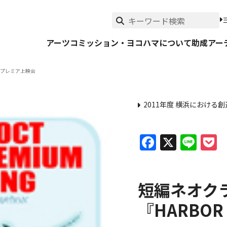
アーツコミッション・ヨコハマについて
助成
アー
』プレミア上映会
2011年度 横浜におけ
Faceboo
X
Lin
P
短編ネオク
『HARBO