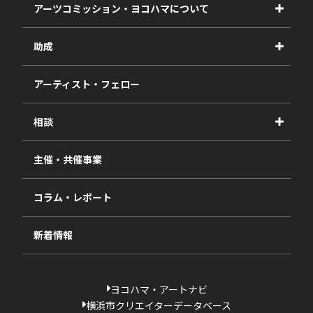
アーツコミッション・ヨコハマについて
事業紹介
助成
事業報告書
2027年度
アーティスト・フェロー
2026年度
相談
2025年度
視察・ヒアリング・研究
2024年度
主催・共催事業
相談依頼フォーム
2023年度
コラム・レポート
過去の採択一覧
新着情報
ヨコハマ・アートナビ
横浜市クリエイターデータベース