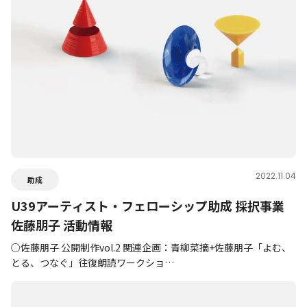
2022.11.04
助成
U39アーティスト・フェローシップ助成 採択事業
佐藤朋子 活動情報
○佐藤朋子 公開制作vol.2 関連企画：青柳菜摘+佐藤朋子「よむ、
とる、つなぐ」往復朗読ワークショ…