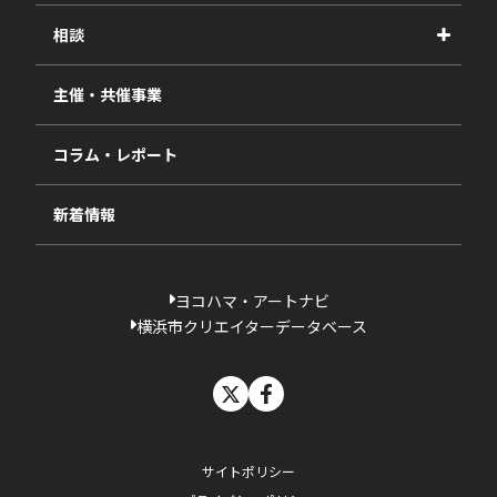
2026年度
相談
2025年度
視察・ヒアリング・研究
2024年度
主催・共催事業
相談依頼フォーム
2023年度
コラム・レポート
過去の採択一覧
新着情報
ヨコハマ・アートナビ
横浜市クリエイターデータベース
X
facebook
サイトポリシー