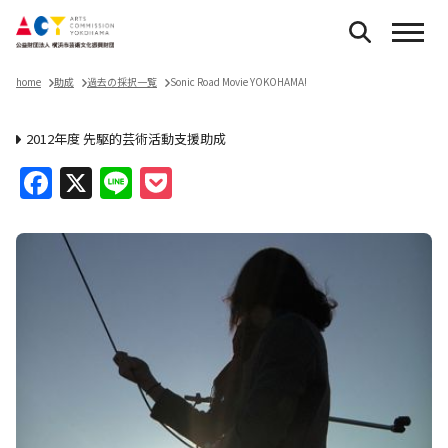
home
助成
過去の採択一覧
Sonic Road Movie YOKOHAMA!
2012年度 先駆的芸術活動支援助成
Facebook
X
Line
Pocket