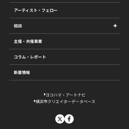
事業報告書
2027年度
アーティスト・フェロー
2026年度
相談
2025年度
視察・ヒアリング・研究
2024年度
主催・共催事業
相談依頼フォーム
2023年度
コラム・レポート
過去の採択一覧
新着情報
ヨコハマ・アートナビ
横浜市クリエイターデータベース
X
facebook